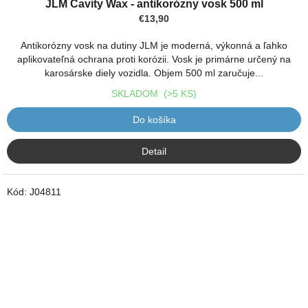
JLM Cavity Wax - antikorózny vosk 500 ml
€13,90
Antikorózny vosk na dutiny JLM je moderná, výkonná a ľahko
aplikovateľná ochrana proti korózii. Vosk je primárne určený na
karosárske diely vozidla. Objem 500 ml zaručuje...
SKLADOM
(>5 KS)
Do košíka
Detail
Kód:
J04811