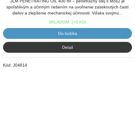
JLM PENETRATING OIL 400 ml – penetračný olej s Mos2 je
spoľahlivým a účinným riešením na uvoľnenie zaseknutých častí
dielov a zlepšenie mechanickej účinnosti. Vďaka svojmu...
SKLADOM
(>5 KS)
Do košíka
Detail
Kód:
J04814