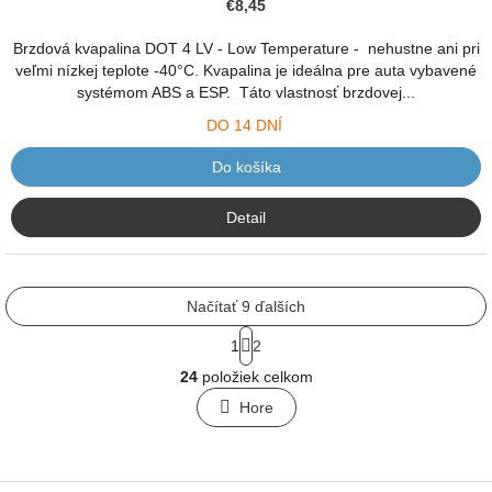
€8,45
Brzdová kvapalina DOT 4 LV - Low Temperature - nehustne ani pri
veľmi nízkej teplote -40°C. Kvapalina je ideálna pre auta vybavené
systémom ABS a ESP. Táto vlastnosť brzdovej...
DO 14 DNÍ
Do košíka
Detail
Načítať 9 ďalších
S
1
2
t
O
r
24
položiek celkom
v
á
l
Hore
n
á
k
o
d
v
a
a
c