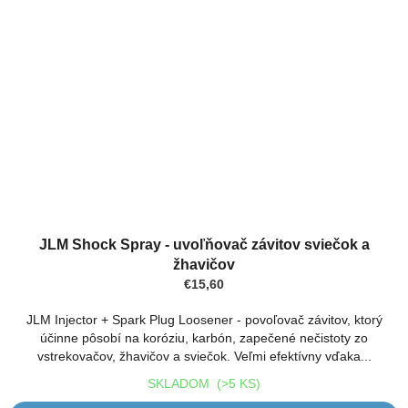
JLM Shock Spray - uvoľňovač závitov sviečok a
žhavičov
€15,60
JLM Injector + Spark Plug Loosener - povoľovač závitov, ktorý
účinne pôsobí na koróziu, karbón, zapečené nečistoty zo
vstrekovačov, žhavičov a sviečok. Veľmi efektívny vďaka...
SKLADOM
(>5 KS)