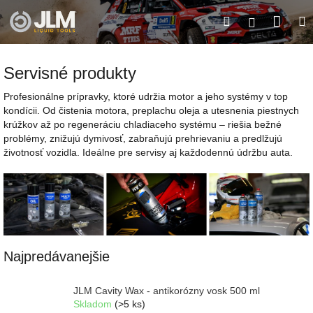
Prejsť
Nák
Hľadať
M
na
Prihláseni
obsah
koší
Servisné produkty
Profesionálne prípravky, ktoré udržia motor a jeho systémy v top
kondícii. Od čistenia motora, preplachu oleja a utesnenia piestnych
krúžkov až po regeneráciu chladiaceho systému – riešia bežné
problémy, znižujú dymivosť, zabraňujú prehrievaniu a predlžujú
životnosť vozidla. Ideálne pre servisy aj každodennú údržbu auta.
Najpredávanejšie
JLM Cavity Wax - antikorózny vosk 500 ml
Skladom
(>5 ks)