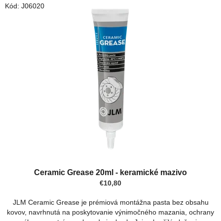
V
Kód:
J06020
o
ý
d
p
u
i
k
s
t
p
o
r
v
o
d
u
k
t
o
v
Ceramic Grease 20ml - keramické mazivo
€10,80
JLM Ceramic Grease je prémiová montážna pasta bez obsahu
kovov, navrhnutá na poskytovanie výnimočného mazania, ochrany