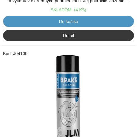
a výkonu v extrémnych podmienkach. Jej pokročilé zloženie...
SKLADOM
(4 KS)
Do košíka
Detail
Kód:
J04100