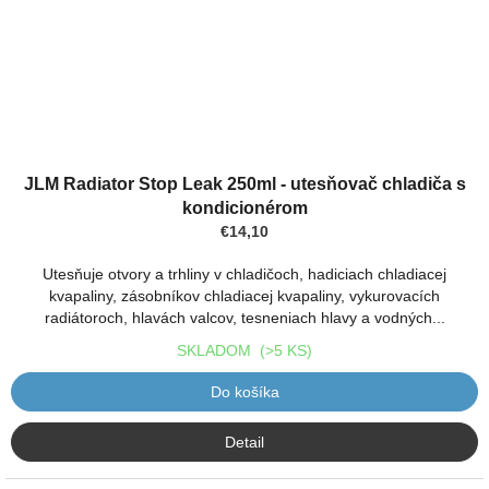
Priemerné
hodnotenie
JLM Radiator Stop Leak 250ml - utesňovač chladiča s
produktu
kondicionérom
je
€14,10
5,0
z
Utesňuje otvory a trhliny v chladičoch, hadiciach chladiacej
5
kvapaliny, zásobníkov chladiacej kvapaliny, vykurovacích
hviezdičiek.
radiátoroch, hlavách valcov, tesneniach hlavy a vodných...
SKLADOM
(>5 KS)
Do košíka
Detail