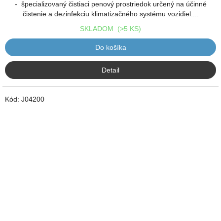
- špecializovaný čistiaci penový prostriedok určený na účinné
čistenie a dezinfekciu klimatizačného systému vozidiel....
SKLADOM
(>5 KS)
Do košíka
Detail
Kód:
J04200