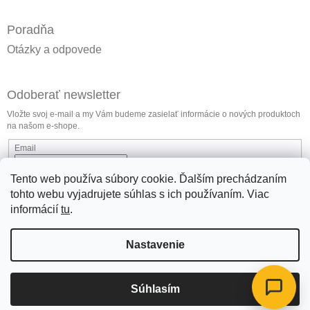
Poradňa
Otázky a odpovede
Odoberať newsletter
Vložte svoj e-mail a my Vám budeme zasielať informácie o nových produktoch
na našom e-shope.
Email
Vložením e-mailu súhlasíte s
podmienkami ochrany osobných údajov
Tento web používa súbory cookie. Ďalším prechádzaním
tohto webu vyjadrujete súhlas s ich používaním. Viac
Prihlásiť sa
informácií
tu
.
Nastavenie
jlmlubricants.com
Súhlasím
Copyright 2026
JLMaditiva.sk
. Všetky práva vyhradené.
Vytvoril Shoptet