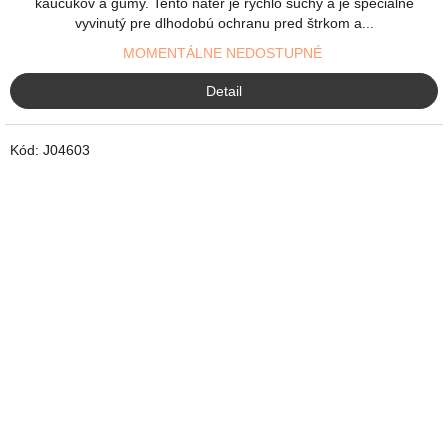
kaučukov a gumy. Tento náter je rýchlo suchý a je špeciálne
vyvinutý pre dlhodobú ochranu pred štrkom a...
MOMENTÁLNE NEDOSTUPNÉ
Detail
Kód:
J04603