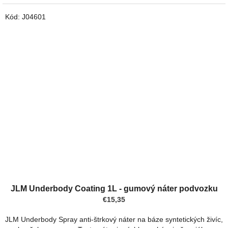
Kód:
J04601
JLM Underbody Coating 1L - gumový náter podvozku
€15,35
JLM Underbody Spray anti-štrkový náter na báze syntetických živíc,