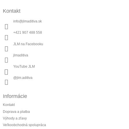
Z
n
i
á
i
e
Kontakt
p
e
p
ä
r
info
@
jlmaditiva.sk
t
v
i
k
+421 907 488 558
y
e
v
JLM na Facebooku
ý
p
jlmaditiva
i
s
YouTube JLM
u
@jlm.aditiva
Informácie
Kontakt
Doprava a platba
Výhody a zľavy
Veľkoobchodná spolupráca