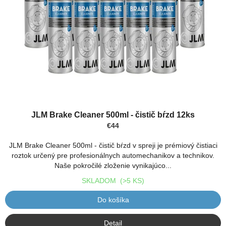
JLM Brake Cleaner 500ml - čistič bŕzd 12ks
€44
JLM Brake Cleaner 500ml - čistič bŕzd v spreji je prémiový čistiaci
roztok určený pre profesionálnych automechanikov a technikov.
Naše pokročilé zloženie vynikajúco...
SKLADOM
(>5 KS)
Do košíka
Detail