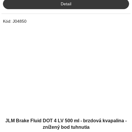
Detail
Kód:
J04850
JLM Brake Fluid DOT 4 LV 500 ml - brzdová kvapalina -
znížený bod tuhnutia