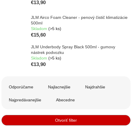
€13,90
JLM Airco Foam Cleaner - penový čistič klimatizácie
500ml
Skladom
(>5 ks)
€15,60
JLM Underbody Spray Black 500ml - gumovy
nástrek podvozku
Skladom
(>5 ks)
€13,90
R
a
Odporúčame
Najlacnejšie
Najdrahšie
d
e
Najpredávanejšie
Abecedne
n
i
e
Otvoriť filter
p
r