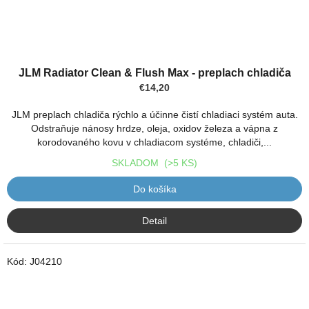
JLM Radiator Clean & Flush Max - preplach chladiča
€14,20
JLM preplach chladiča rýchlo a účinne čistí chladiaci systém auta.
Odstraňuje nánosy hrdze, oleja, oxidov železa a vápna z
korodovaného kovu v chladiacom systéme, chladiči,...
SKLADOM
(>5 KS)
Do košíka
Detail
Kód:
J04210