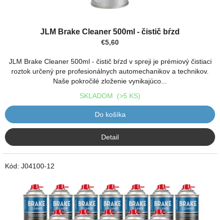
JLM Brake Cleaner 500ml - čistič bŕzd
€5,60
JLM Brake Cleaner 500ml - čistič bŕzd v spreji je prémiový čistiaci
roztok určený pre profesionálnych automechanikov a technikov.
Naše pokročilé zloženie vynikajúco...
SKLADOM
(>5 KS)
Do košíka
Detail
Kód:
J04100-12