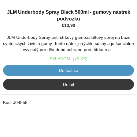
JLM Underbody Spray Black 500ml - gumovy nástrek
podvozku
€13,90
JLM Underbody Spray anti-štrkový gumoasfaltový sprej na báze
syntetických živíc a gumy. Tento náter je rýchlo suchý a je špeciálne
vyvinutý pre dlhodobú ochranu pred štrkom a...
SKLADOM
(>5 KS)
Do košíka
Detail
Kód:
J04855