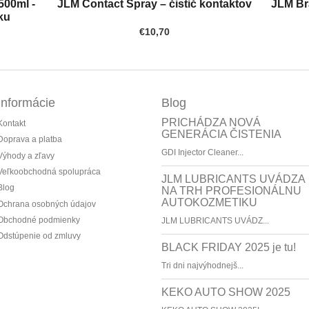
500ml -
JLM Contact Spray – čistič kontaktov
JLM Bra
ku
€10,70
Informácie
Blog
PRICHÁDZA NOVÁ
Kontakt
GENERÁCIA ČISTENIA
Doprava a platba
GDI Injector Cleaner...
Výhody a zľavy
Veľkoobchodná spolupráca
JLM LUBRICANTS UVÁDZA
Blog
NA TRH PROFESIONÁLNU
AUTOKOZMETIKU
Ochrana osobných údajov
Obchodné podmienky
JLM LUBRICANTS UVÁDZ...
Odstúpenie od zmluvy
BLACK FRIDAY 2025 je tu!
Tri dni najvýhodnejš...
KEKO AUTO SHOW 2025