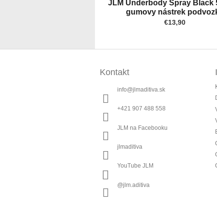
JLM Underbody Spray Black 
gumovy nástrek podvoz
€13,90
Z
á
Kontakt
p
ä
info
@
jlmaditiva.sk
t
i
+421 907 488 558
e
JLM na Facebooku
jlmaditiva
YouTube JLM
@jlm.aditiva