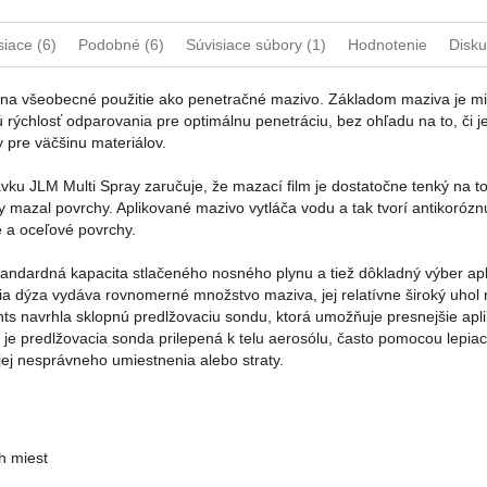
siace (6)
Podobné (6)
Súvisiace súbory (1)
Hodnotenie
Disku
 na všeobecné použitie ako penetračné mazivo. Základom maziva je mine
ú rýchlosť odparovania pre optimálnu penetráciu, bez ohľadu na to, či
 pre väčšinu materiálov.
vku JLM Multi Spray zaručuje, že mazací film je dostatočne tenký na to
y mazal povrchy. Aplikované mazivo vytláča vodu a tak tvorí antikorózn
 a oceľové povrchy.
ndardná kapacita stlačeného nosného plynu a tiež dôkladný výber apli
ia dýza vydáva rovnomerné množstvo maziva, jej relatívne široký uhol n
ts navrhla sklopnú predlžovaciu sondu, ktorá umožňuje presnejšie apli
je predlžovacia sonda prilepená k telu aerosólu, často pomocou lepiac
 jej nesprávneho umiestnenia alebo straty.
h miest