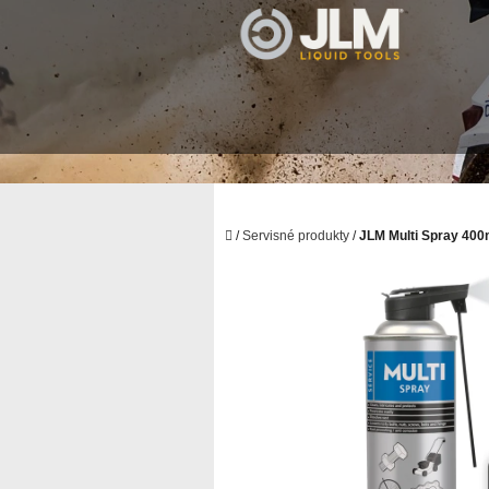
Prejsť
na
obsah
Domov
/
Servisné produkty
/
JLM Multi Spray 400m