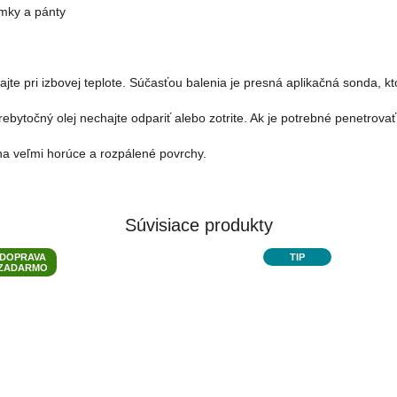
ámky a pánty
jte pri izbovej teplote. Súčasťou balenia je presná aplikačná sonda, kt
bytočný olej nechajte odpariť alebo zotrite. Ak je potrebné penetrovať
 na veľmi horúce a rozpálené povrchy.
Súvisiace produkty
DOPRAVA
TIP
ZADARMO