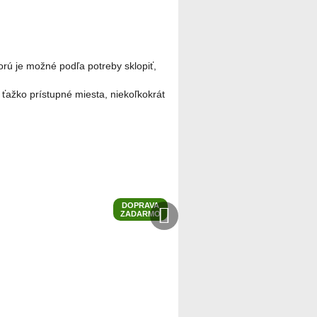
orú je možné podľa potreby sklopiť,
 ťažko prístupné miesta, niekoľkokrát
DOPRAVA
Ďalší
Ďalší
ZADARMO
produkt
produkt