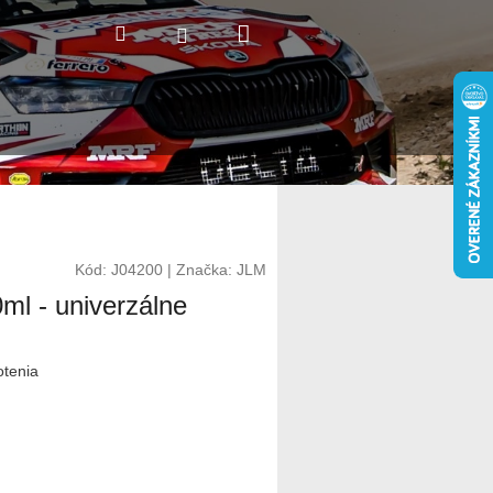
Nákupný
Hľadať
Prihlásenie
košík
Kód:
J04200
|
Značka:
JLM
ml - univerzálne
otenia