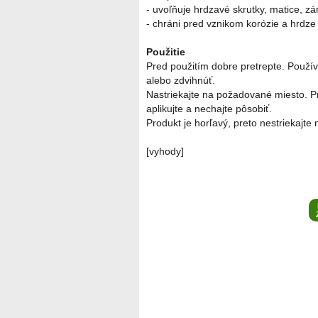
- uvoľňuje hrdzavé skrutky, matice, z
- chráni pred vznikom korózie a hrdze
Použitie
Pred použitím dobre pretrepte. Používa
alebo zdvihnúť.
Nastriekajte na požadované miesto. Pre
aplikujte a nechajte pôsobiť.
Produkt je horľavý, preto nestriekajte
[vyhody]