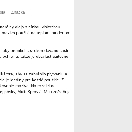
sia
Značka
rálny oleja s nízkou viskozitou.
 je mazivo použité na teplom, studenom
, aby prenikol cez skorodované časti,
u ochranu, takže je obzvlášť užitočné,
kátora, aby sa zabránilo plytvaniu a
ie je ideálny pre každé použitie. Z
kovanie maziva. Na rozdiel od
ej pásky, Multi Spray JLM ju začleňuje