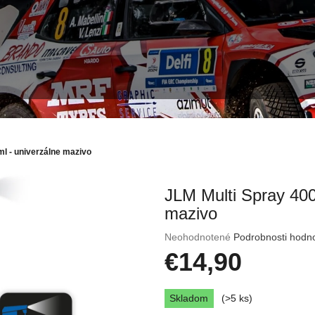
l - univerzálne mazivo
JLM Multi Spray 400
mazivo
Priemerné
Neohodnotené
Podrobnosti hodn
hodnotenie
€14,90
produktu
je
Jednotková
0,0
Skladom
(>5 ks)
cena:
z