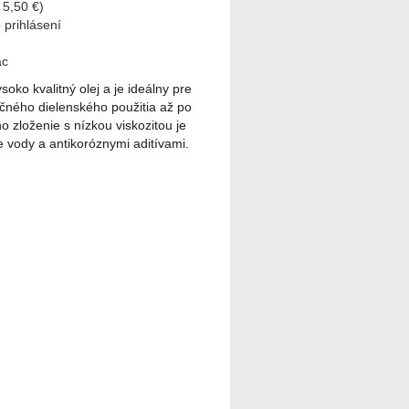
 5,50 €)
 prihlásení
ac
soko kvalitný olej a je ideálny pre
očného dielenského použitia až po
o zloženie s nízkou viskozitou je
 vody a antikoróznymi aditívami.