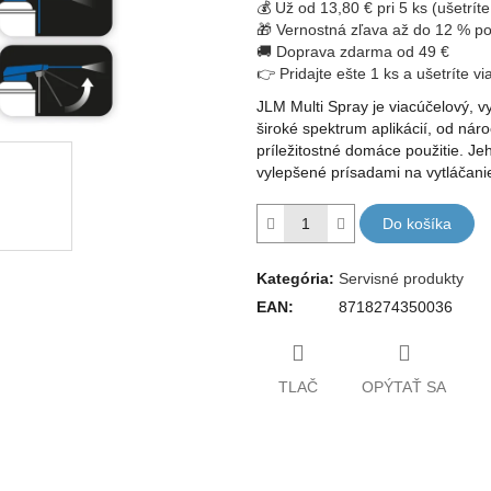
💰 Už od 13,80 € pri 5 ks (ušetríte
5
🎁 Vernostná zľava až do 12 % po
hviezdičiek.
🚚 Doprava zdarma od 49 €
👉 Pridajte ešte 1 ks a ušetríte vi
JLM Multi Spray je viacúčelový, vy
široké spektrum aplikácií, od nár
príležitostné domáce použitie. Jeh
vylepšené prísadami na vytláčanie
Do košíka
Kategória
:
Servisné produkty
EAN
:
8718274350036
TLAČ
OPÝTAŤ SA