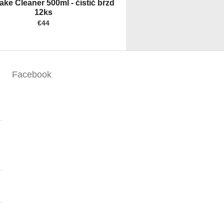
ke Cleaner 500ml - čistič bŕzd
12ks
€44
Facebook