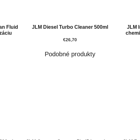
an Fluid
JLM Diesel Turbo Cleaner 500ml
JLM I
záciu
chemi
€26,70
Podobné produkty