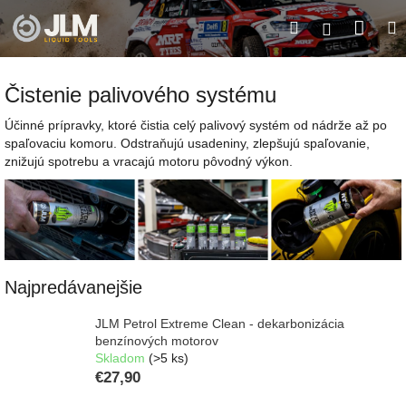
Prejsť
Nák
Hľadať
M
na
Prihláseni
obsah
koší
Čistenie palivového systému
Účinné prípravky, ktoré čistia celý palivový systém od nádrže až po
spaľovaciu komoru. Odstraňujú usadeniny, zlepšujú spaľovanie,
znižujú spotrebu a vracajú motoru pôvodný výkon.
Najpredávanejšie
JLM Petrol Extreme Clean - dekarbonizácia
benzínových motorov
Skladom
(>5 ks)
€27,90