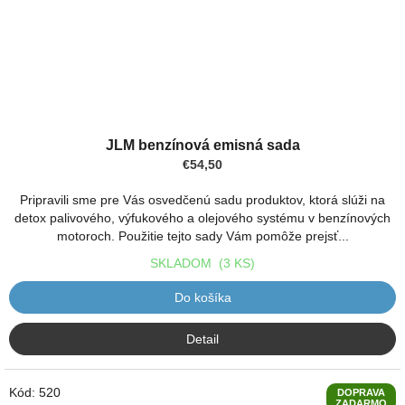
JLM benzínová emisná sada
€54,50
Pripravili sme pre Vás osvedčenú sadu produktov, ktorá slúži na
detox palivového, výfukového a olejového systému v benzínových
motoroch. Použitie tejto sady Vám pomôže prejsť...
SKLADOM
(3 KS)
Do košíka
Detail
Kód:
520
DOPRAVA
ZADARMO