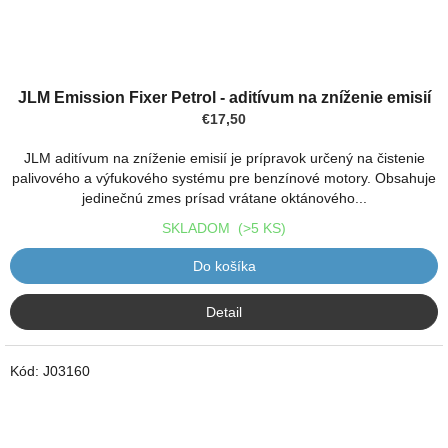
Priemerné
hodnotenie
JLM Emission Fixer Petrol - aditívum na zníženie emisií
produktu
€17,50
je
5,0
JLM aditívum na zníženie emisií je prípravok určený na čistenie
z
palivového a výfukového systému pre benzínové motory. Obsahuje
5
jedinečnú zmes prísad vrátane oktánového...
hviezdičiek.
SKLADOM
(>5 KS)
Do košíka
Detail
Kód:
J03160