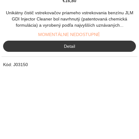
€16,80
Unikátny čistič vstrekovačov priameho vstrekovania benzínu JLM
GDI Injector Cleaner bol navrhnutý (patentovaná chemická
formulácia) a vyrobený podľa najvyšších uznávaných...
MOMENTÁLNE NEDOSTUPNÉ
Detail
Kód:
J03150