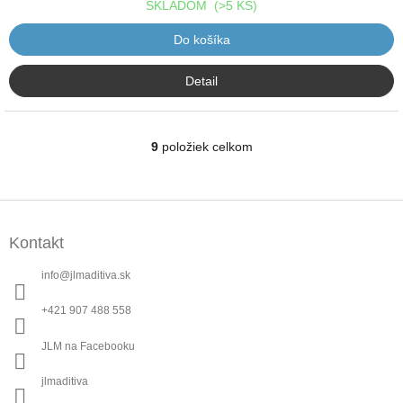
SKLADOM
(>5 KS)
Do košíka
Detail
9
položiek celkom
O
v
l
á
Z
d
á
a
Kontakt
p
c
ä
i
info
@
jlmaditiva.sk
t
e
p
i
+421 907 488 558
r
e
v
JLM na Facebooku
k
y
jlmaditiva
v