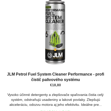
p
u
i
k
s
t
p
o
r
v
o
d
u
k
t
o
v
JLM Petrol Fuel System Cleaner Performance - profi
čistič palivového systému
€18,80
Vysoko účinné detergenty a zlepšovače spaľovania čistia celý
systém, odstraňujú usadeniny a lakové povlaky. Zlepšujú
akceleráciu, odozvu motora aj jeho efektivitu. Ideálne pre...