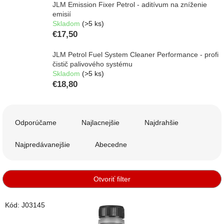
JLM Emission Fixer Petrol - aditívum na zníženie
emisií
Skladom
(>5 ks)
€17,50
JLM Petrol Fuel System Cleaner Performance - profi
čistič palivového systému
Skladom
(>5 ks)
€18,80
R
a
Odporúčame
Najlacnejšie
Najdrahšie
d
e
Najpredávanejšie
Abecedne
n
i
e
Otvoriť filter
p
r
V
Kód:
J03145
o
ý
d