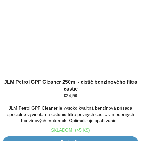
Priemerné
hodnotenie
JLM Petrol GPF Cleaner 250ml - čistič benzínového filtra
produktu
častíc
je
€24,90
4,0
z
JLM Petrol GPF Cleaner je vysoko kvalitná benzínová prísada
5
špeciálne vyvinutá na čistenie filtra pevných častíc v moderných
hviezdičiek.
benzínových motoroch. Optimalizuje spaľovanie...
SKLADOM
(>5 KS)