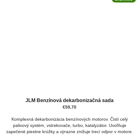
Priemerné
hodnotenie
JLM Benzínová dekarbonizačná sada
produktu
€59,70
je
5,0
Komplexná dekarbonizácia benzínových motorov. Čistí celý
z
palivový systém, vstrekovače, turbo, katalyzátor. Uvoľňuje
5
zapečené piestne krúžky a výrazne znižuje trecí odpor v motore.
hviezdičiek.