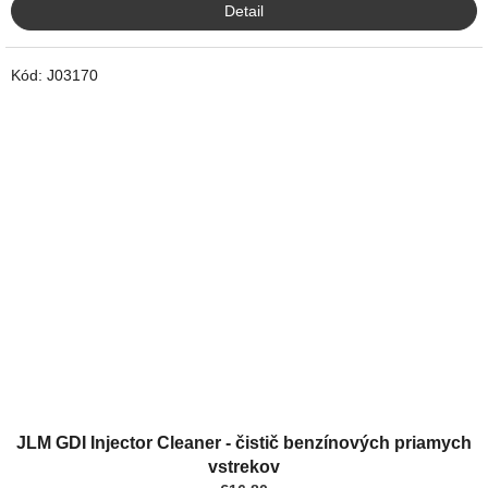
Detail
Kód:
J03170
JLM GDI Injector Cleaner - čistič benzínových priamych
vstrekov