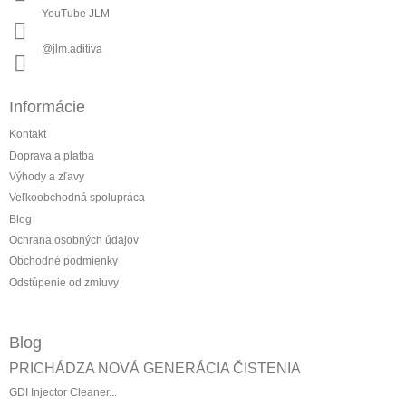
ý
YouTube JLM
p
i
@jlm.aditiva
s
u
Informácie
Kontakt
Doprava a platba
Výhody a zľavy
Veľkoobchodná spolupráca
Blog
Ochrana osobných údajov
Obchodné podmienky
Odstúpenie od zmluvy
Blog
PRICHÁDZA NOVÁ GENERÁCIA ČISTENIA
GDI Injector Cleaner...