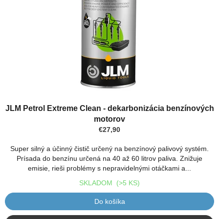
Priemerné
hodnotenie
JLM Petrol Extreme Clean - dekarbonizácia benzínových
produktu
motorov
je
€27,90
5,0
z
Super silný a účinný čistič určený na benzínový palivový systém.
5
Prísada do benzínu určená na 40 až 60 litrov paliva. Znižuje
hviezdičiek.
emisie, rieši problémy s nepravidelnými otáčkami a...
SKLADOM
(>5 KS)
Do košíka