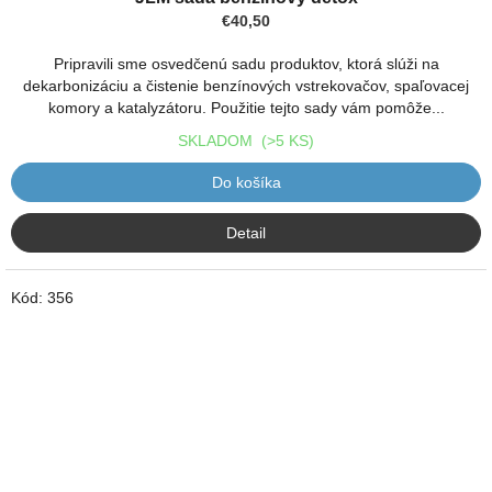
produktu
€40,50
je
5,0
Pripravili sme osvedčenú sadu produktov, ktorá slúži na
z
dekarbonizáciu a čistenie benzínových vstrekovačov, spaľovacej
5
komory a katalyzátoru. Použitie tejto sady vám pomôže...
hviezdičiek.
SKLADOM
(>5 KS)
Do košíka
Detail
Kód:
356