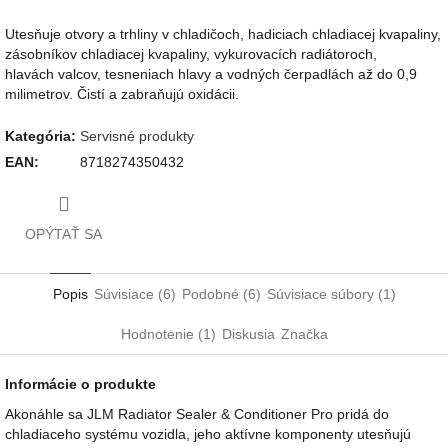
Utesňuje otvory a trhliny v chladičoch, hadiciach chladiacej kvapaliny,
zásobníkov chladiacej kvapaliny, vykurovacích radiátoroch,
hlavách valcov, tesneniach hlavy a vodných čerpadlách až do 0,9
milimetrov. Čistí a zabraňujú oxidácii.
Kategória
:
Servisné produkty
EAN
:
8718274350432
OPÝTAŤ SA
Popis
Súvisiace (6)
Podobné (6)
Súvisiace súbory (1)
Hodnotenie (1)
Diskusia
Značka
Informácie o produkte
Akonáhle sa JLM Radiator Sealer & Conditioner Pro pridá do
chladiaceho systému vozidla, jeho aktívne komponenty utesňujú