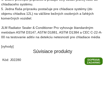
chladiaceho systému.
5. Jedna fľaša prípravku postačuje pre chladiace systémy (do
objemu chladiva 12L) na väčšine bežných osobných a ľahkých
komerčných vozidiel.
JLM Radiator Sealer & Conditioner Pro vyhovuje štandardným
metódam ASTM D3147, ASTM D1881, ASTM D1384 a CEC C-22-A-
00 na testovanie aditív na detekciu netesností pre chladiace média
[vyhody]
Súvisiace produkty
Kód:
J02280
DOPRAVA
ZADARMO