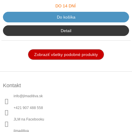
DO 14 DNÍ
Do košíka
Detail
Zobraziť všetky podobné produkty
Z
á
Kontakt
p
ä
info
@
jlmaditiva.sk
t
i
+421 907 488 558
e
JLM na Facebooku
jlmaditiva