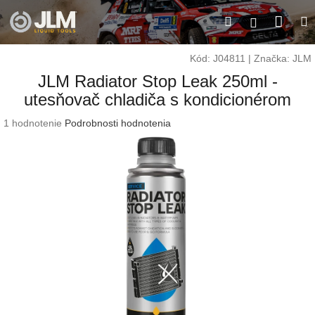
Prejsť
Nák
Hľadať
M
na
Prihláseni
obsah
koší
Kód:
J04811
|
Značka:
JLM
JLM Radiator Stop Leak 250ml -
utesňovač chladiča s kondicionérom
Priemerné
1 hodnotenie
Podrobnosti hodnotenia
hodnotenie
produktu
je
5,0
z
5
hviezdičiek.