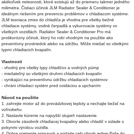
akékoľvek netesnosti, ktoré existujú až do priemeru takmer jedného
milimetra. Čistiaci účinok JLM Radiator Sealer & Conditioner je
ideálnym riešením pre prevenciu problémov v chladiacom systéme.
JLM tesniaca zmes do chladiča je vhodna pre všetky bežné
chladiace systémy, vodné čerpadlá a vykurovacie systémy vo
všetkých vozidlách. Radiátor Sealer & Conditioner Pro má
protikorózny účinok, ktorý ho robí vhodným na použitie ako
preventívny prostriedok alebo na údržbu. Môže miešať so všetkými
typmi chladiacich kvapalín.
Vlastnosti
- vhodný pre všetky typy chladičov a vodných púmp
- miešateľný so všetkými druhmi chladiacich kvapalín
- vynikajúci na preventívnu údržbu chladiacich systémov
- chráni chladiaci systém pred oxidáciou a upchaním
Návod na použitie
1. zahrejte motor až do prevádzkovej teploty a nechajte bežať na
voľnobehu.
2. Nastavte kúrenie na najvyšší stupeň nastavenie.
3. Otvorte zásobník chladiacej kvapaliny alebo chladič v súlade s
pokynmi výrobcu vozidla.
4. Dobre pretrepte pripravok a pridajte celý obsah jednej fľaše do