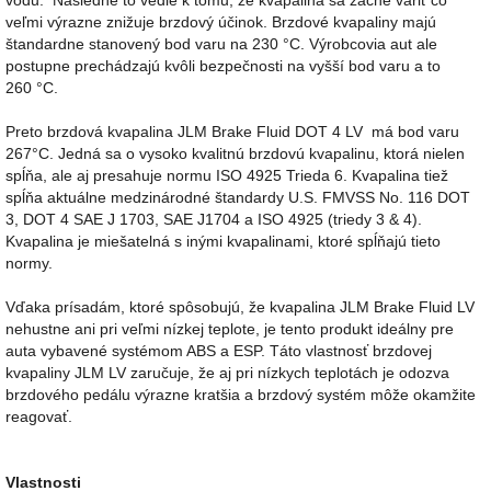
vodu. Následne to vedie k tomu, že kvapalina sa začne variť čo
veľmi výrazne znižuje brzdový účinok. Brzdové kvapaliny majú
štandardne stanovený bod varu na 230 °C. Výrobcovia aut ale
postupne prechádzajú kvôli bezpečnosti na vyšší bod varu a to
260 °C.
Preto brzdová kvapalina JLM Brake Fluid DOT 4 LV má bod varu
267°C. Jedná sa o vysoko kvalitnú brzdovú kvapalinu, ktorá nielen
spĺňa, ale aj presahuje normu ISO 4925 Trieda 6. Kvapalina tiež
spĺňa aktuálne medzinárodné štandardy U.S. FMVSS No. 116 DOT
3, DOT 4 SAE J 1703, SAE J1704 a ISO 4925 (triedy 3 & 4).
Kvapalina je miešatelná s inými kvapalinami, ktoré spĺňajú tieto
normy.
Vďaka prísadám, ktoré spôsobujú, že kvapalina JLM Brake Fluid LV
nehustne ani pri veľmi nízkej teplote, je tento produkt ideálny pre
auta vybavené systémom ABS a ESP. Táto vlastnosť brzdovej
kvapaliny JLM LV zaručuje, že aj pri nízkych teplotách je odozva
brzdového pedálu výrazne kratšia a brzdový systém môže okamžite
reagovať.
Vlastnosti