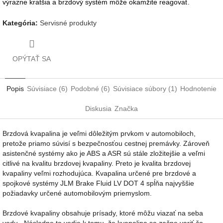
výrazne kratšia a brzdový systém môže okamžite reagovať.
Kategória
:
Servisné produkty
OPÝTAŤ SA
Popis
Súvisiace (6)
Podobné (6)
Súvisiace súbory (1)
Hodnotenie
Diskusia
Značka
Brzdová kvapalina je veľmi dôležitým prvkom v automobiloch,
pretože priamo súvisí s bezpečnosťou cestnej premávky. Zároveň
asistenčné systémy ako je ABS a ASR sú stále zložitejšie a veľmi
citlivé na kvalitu brzdovej kvapaliny. Preto je kvalita brzdovej
kvapaliny veľmi rozhodujúca. Kvapalina určené pre brzdové a
spojkové systémy JLM Brake Fluid LV DOT 4 spĺňa najvyššie
požiadavky určené automobilovým priemyslom.
Brzdové kvapaliny obsahuje prísady, ktoré môžu viazať na seba