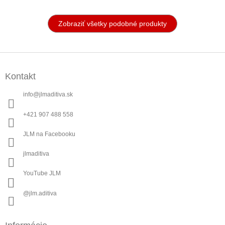
Zobraziť všetky podobné produkty
Z
á
Kontakt
p
ä
info
@
jlmaditiva.sk
t
i
+421 907 488 558
e
JLM na Facebooku
jlmaditiva
YouTube JLM
@jlm.aditiva