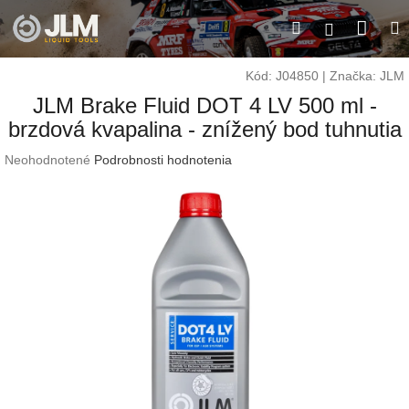
Prejsť
Nák
Hľadať
M
na
Prihláseni
obsah
koší
Kód:
J04850
|
Značka:
JLM
JLM Brake Fluid DOT 4 LV 500 ml -
brzdová kvapalina - znížený bod tuhnutia
Priemerné
Neohodnotené
Podrobnosti hodnotenia
hodnotenie
produktu
je
0,0
z
5
hviezdičiek.