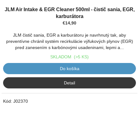
Priemerné
hodnotenie
JLM Air Intake & EGR Cleaner 500ml - čistič sania, EGR,
produktu
karburátora
je
€14,90
5,0
z
JLM čistič sania, EGR a karburátoru je navrhnutý tak, aby
5
preventívne chránil systém recirkulácie výfukových plynov (EGR)
hviezdičiek.
pred zanesením s karbónovými usadeninami, lepmi a...
SKLADOM
(>5 KS)
Do košíka
Detail
Kód:
J02370