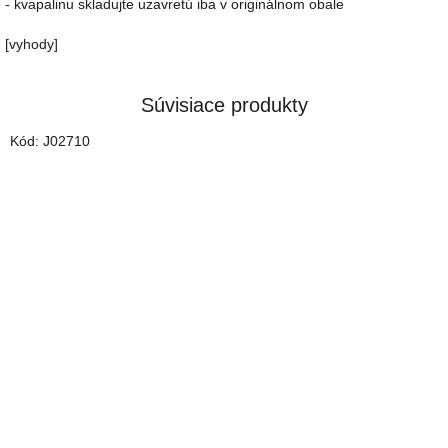
- kvapalinu skladujte uzavretú iba v originálnom obale
[vyhody]
Súvisiace produkty
Kód:
J02710