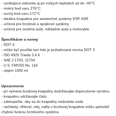
- vynikajúca viskozita aj pri nízkych teplotách až do -40°C
- mokrý bod varu 276°C
- suchý bod varu 172°C
- ideálna kvapalina pre asistenčné systémy ESP, ASR
- určená pre brzdové a spojkové systémy
- určená pre osobná autá, nákladné autá a motocykle
Špecifikácie a normy
- DOT 4
- môže byť použitá tam kde je požadovaná norma DOT 3
- ISO 4925 Trieda 3,4,6
- SAE J 1703, J1704
- U.S. FMVSS No. 116
- objem 1000 ml
Upozornenie
- pri výmene brzdovej kvapaliny dodržiavajte doporučenie výrobcu
- kvapalinu udržiavajte čistú
- zabezpečte, aby sa do kvapaliny nedostala voda
- nečistoty, vlhkosť, olej, nafta v brzdovej kvapaline môžu spôsobiť
chybnú funkciu brzdového systému