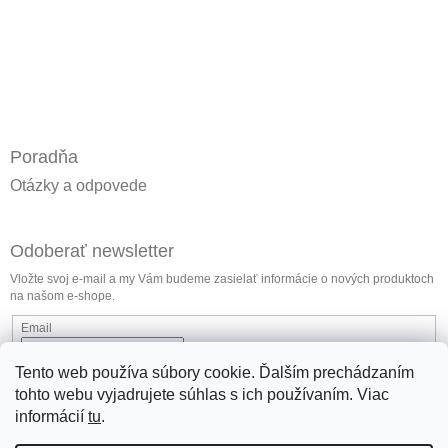
Poradňa
Otázky a odpovede
Odoberať newsletter
Vložte svoj e-mail a my Vám budeme zasielať informácie o nových produktoch
na našom e-shope.
Email
Vložením e-mailu súhlasíte s
podmienkami ochrany osobných údajov
Tento web používa súbory cookie. Ďalším prechádzaním
tohto webu vyjadrujete súhlas s ich používaním. Viac
Prihlásiť sa
informácií
tu
.