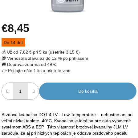
€8,45
Jednotková
Do 14 dní
cena:
💰 Už od 7,82 € pri 5 ks (ušetríte 3,15 €)
🎁 Vernostná zľava až do 12 % po prihlásení
🚚 Doprava zdarma od 49 €
👉 Pridajte ešte 1 ks a ušetríte viac
Do košíka
Brzdová kvapalina DOT 4 LV - Low Temperature - nehustne ani pri
veľmi nízkej teplote -40°C. Kvapalina je ideálna pre auta vybavené
systémom ABS a ESP. Táto vlastnosť brzdovej kvapaliny JLM LV
zaručuje, že aj pri nízkych teplotách je odozva brzdového pedálu