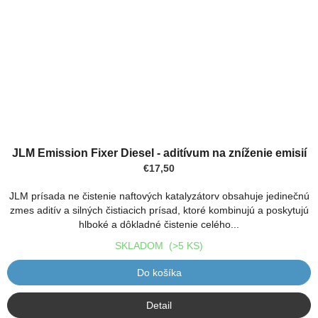
Priemerné
hodnotenie
JLM Emission Fixer Diesel - aditívum na zníženie emisií
produktu
€17,50
je
5,0
JLM prísada ne čistenie naftových katalyzátorv obsahuje jedinečnú
z
zmes aditív a silných čistiacich prísad, ktoré kombinujú a poskytujú
5
hlboké a dôkladné čistenie celého...
hviezdičiek.
SKLADOM
(>5 KS)
Do košíka
Detail