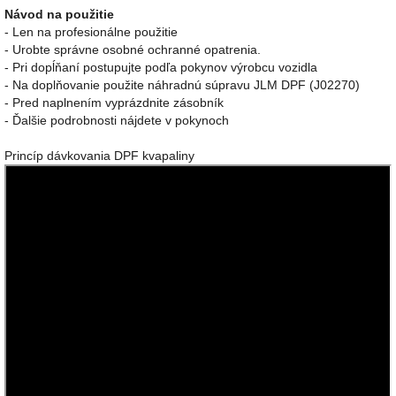
Návod na použitie
- Len na profesionálne použitie
- Urobte správne osobné ochranné opatrenia.
- Pri dopĺňaní postupujte podľa pokynov výrobcu vozidla
- Na doplňovanie použite náhradnú súpravu JLM DPF (J02270)
- Pred naplnením vyprázdnite zásobník
- Ďalšie podrobnosti nájdete v pokynoch
Princíp dávkovania DPF kvapaliny