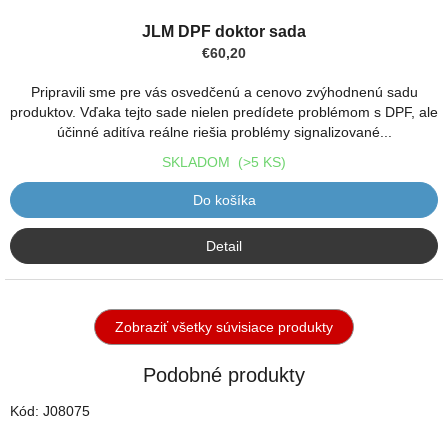
Priemerné
hodnotenie
JLM DPF doktor sada
produktu
€60,20
je
4,7
Pripravili sme pre vás osvedčenú a cenovo zvýhodnenú sadu
z
produktov. Vďaka tejto sade nielen predídete problémom s DPF, ale
5
účinné aditíva reálne riešia problémy signalizované...
hviezdičiek.
SKLADOM
(>5 KS)
Do košíka
Detail
Zobraziť všetky súvisiace produkty
Podobné produkty
Kód:
J08075