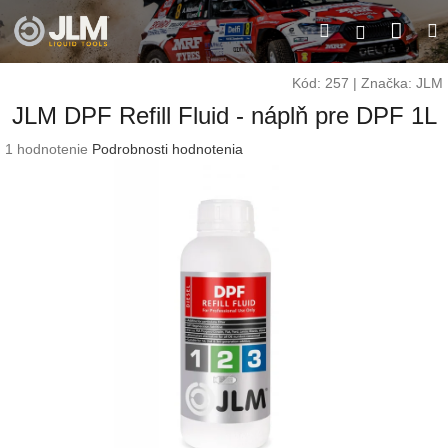
Prejsť
Nák
Hľadať
M
na
Prihláseni
obsah
koší
Kód:
257
|
Značka:
JLM
JLM DPF Refill Fluid - náplň pre DPF 1L
Priemerné
1 hodnotenie
Podrobnosti hodnotenia
hodnotenie
produktu
je
5,0
z
5
hviezdičiek.