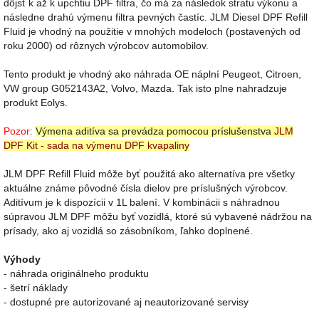
dôjsť k až k upchtiu DPF filtra, čo má za následok stratu výkonu a
následne drahú výmenu filtra pevných častíc. JLM Diesel DPF Refill
Fluid je vhodný na použitie v mnohých modeloch (postavených od
roku 2000) od rôznych výrobcov automobilov.
Tento produkt je vhodný ako náhrada OE náplní Peugeot, Citroen,
VW group G052143A2, Volvo, Mazda. Tak isto plne nahradzuje
produkt Eolys.
Pozor:
Výmena aditíva sa prevádza pomocou príslušenstva
JLM
DPF Kit - sada na výmenu DPF kvapaliny
JLM DPF Refill Fluid môže byť použitá ako alternatíva pre všetky
aktuálne známe pôvodné čísla dielov pre príslušných výrobcov.
Aditívum je k dispozícii v 1L balení. V kombinácii s náhradnou
súpravou JLM DPF môžu byť vozidlá, ktoré sú vybavené nádržou na
prísady, ako aj vozidlá so zásobníkom, ľahko doplnené.
Výhody
- náhrada originálneho produktu
- šetrí náklady
- dostupné pre autorizované aj neautorizované servisy