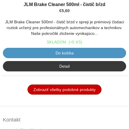
JLM Brake Cleaner 500ml - čistič bŕzd
€5,60
JLM Brake Cleaner 500ml - čistič bŕzd v spreji je prémiový čistiaci
roztok určený pre profesionálnych automechanikov a technikov.
Naše pokročilé zloženie vynikajúco...
SKLADOM
(>5 KS)
Do košíka
Detail
Zobraziť všetky podobné produkty
Z
á
Kontakt
p
ä