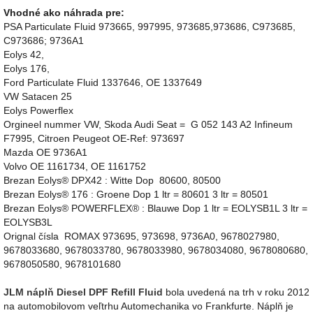
Vhodné ako náhrada pre:
PSA Particulate Fluid 973665, 997995, 973685,973686, C973685,
C973686; 9736A1
Eolys 42,
Eolys 176,
Ford Particulate Fluid 1337646, OE 1337649
VW Satacen 25
Eolys Powerflex
Orgineel nummer VW, Skoda Audi Seat = G 052 143 A2 Infineum
F7995, Citroen Peugeot OE-Ref: 973697
Mazda OE 9736A1
Volvo OE 1161734, OE 1161752
Brezan Eolys® DPX42 : Witte Dop 80600, 80500
Brezan Eolys® 176 : Groene Dop 1 ltr = 80601 3 ltr = 80501
Brezan Eolys® POWERFLEX® : Blauwe Dop 1 ltr = EOLYSB1L 3 ltr =
EOLYSB3L
Orignal čísla ROMAX 973695, 973698, 9736A0, 9678027980,
9678033680, 9678033780, 9678033980, 9678034080, 9678080680,
9678050580, 9678101680
JLM náplň Diesel DPF Refill Fluid
bola uvedená na trh v roku 2012
na automobilovom veľtrhu Automechanika vo Frankfurte. Náplň je