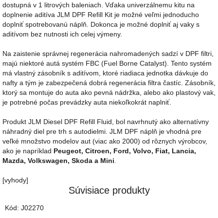
dostupná v 1 litrových baleniach. Vďaka univerzálnemu kitu na
doplnenie aditíva JLM DPF Refill Kit je možné veľmi jednoducho
doplniť spotrebovanú náplň. Dokonca je možné doplniť aj vaky s
aditívom bez nutnosti ich celej výmeny.
Na zaistenie správnej regenerácia nahromadených sadzí v DPF filtri,
majú niektoré autá systém FBC (Fuel Borne Catalyst). Tento systém
má vlastný zásobník s aditívom, ktoré riadiaca jednotka dávkuje do
nafty a tým je zabezpečená dobrá regenerácia filtra častíc. Zásobník,
ktorý sa montuje do auta ako pevná nádržka, alebo ako plastový vak,
je potrebné počas prevádzky auta niekoľkokrát naplniť.
Produkt JLM Diesel DPF Refill Fluid, bol navrhnutý ako alternatívny
náhradný diel pre trh s autodielmi. JLM DPF náplň je vhodná pre
veľké množstvo modelov aut (viac ako 2000) od rôznych výrobcov,
ako je napríklad
Peugeot, Citroen, Ford, Volvo, Fiat, Lancia,
Mazda, Volkswagen, Skoda a Mini
.
[vyhody]
Súvisiace produkty
Kód:
J02270