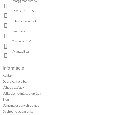
info
@
jlmaditiva.sk
t
i
+421 907 488 558
e
JLM na Facebooku
jlmaditiva
YouTube JLM
@jlm.aditiva
Informácie
Kontakt
Doprava a platba
Výhody a zľavy
Veľkoobchodná spolupráca
Blog
Ochrana osobných údajov
Obchodné podmienky