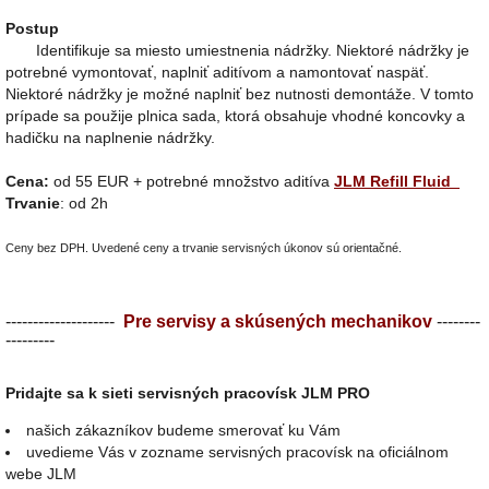
Postup
Identifikuje sa miesto umiestnenia nádržky. Niektoré nádržky je
potrebné vymontovať, naplniť aditívom a namontovať naspäť.
Niektoré nádržky je možné naplniť bez nutnosti demontáže. V tomto
prípade sa použije plnica sada, ktorá obsahuje vhodné koncovky a
hadičku na naplnenie nádržky.
Cena:
od 55 EUR + potrebné množstvo aditíva
JLM Refill Fluid
Trvanie
: od 2h
Ceny bez DPH.
Uvedené ceny a trvanie servisných úkonov sú orientačné.
--------------------
Pre servisy a skúsených mechanikov
--------
---------
Pridajte sa k sieti
servisných pracovísk
JLM PRO
našich zákazníkov budeme smerovať ku Vám
uvedieme Vás v zozname servisných pracovísk na oficiálnom
webe JLM