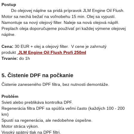
Postup
Do olejovej náplne sa pridá prípravok JLM Engine Oil Flush.
Motor sa nechá bežať na voľnobehu 15 min. Olej sa vypustí.
Namontuje sa nový olejový filter. Naleje sa nová olejová náplň.
Preplach oleja doporučujeme používať pri každej výmene olejovej
náplne.
Cena:
30 EUR + olej a olejový filter. V cene je zahrnutý
produkt
JLM Engine Oil Flush Profi 250ml
Trvanie:
do 1h
5. Čistenie DPF na počkanie
Čistenie zaneseného DPF filtra, bez nutnosti demontáže.
Problém
Svieti alebo preblikáva kontrolka DPF.
Regenerácia filtra DPF sa spúšťa veľmi často (každých 100 - 200
km)
Spustí sa regenerácia, ale nedobehne úspešne.
Motor stráca výkon.
Vysoký spätný tlak na DPF filtri.