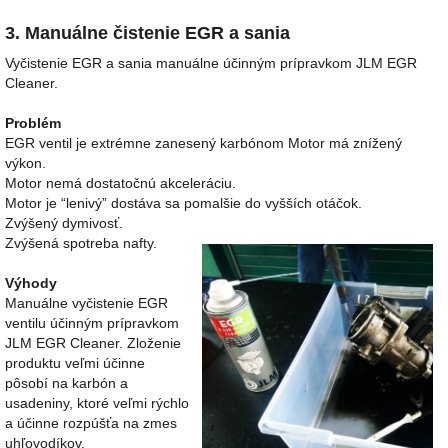
3. Manuálne
čistenie EGR a sania
Vyčistenie EGR a sania manuálne účinným prípravkom JLM EGR
Cleaner.
Problém
EGR ventil je extrémne zanesený karbónom
Motor má znížený
výkon.
Motor nemá dostatočnú akceleráciu.
Motor je “lenivý” dostáva sa pomalšie do vyšších otáčok.
Zvýšený dymivosť.
Zvýšená spotreba nafty.
Výhody
Manuálne vyčistenie EGR
ventilu účinným prípravkom
JLM EGR Cleaner. Zloženie
produktu veľmi účinne
pôsobí na karbón a
usadeniny, ktoré veľmi rýchlo
a účinne rozpúšťa na zmes
uhľovodíkov.