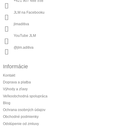
i
+421 907 488 558
e
JLM na Facebooku
jlmaditiva
YouTube JLM
@jlm.aditiva
Informácie
Kontakt
Doprava a platba
Výhody a zľavy
Veľkoobchodná spolupráca
Blog
Ochrana osobných údajov
Obchodné podmienky
Odstúpenie od zmluvy