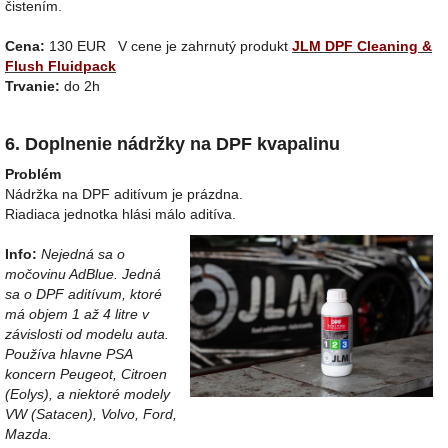
čistením.
Cena:
130 EUR V cene je zahrnutý produkt
JLM DPF Cleaning &
Flush Fluidpack
Trvanie:
do 2h
6. Doplnenie nádržky na DPF kvapalinu
Problém
Nádržka na DPF aditívum je prázdna.
Riadiaca jednotka hlási málo aditíva.
Info:
Nejedná sa o
močovinu AdBlue. Jedná
sa o DPF aditívum, ktoré
má objem 1 až 4 litre v
závislosti od modelu auta.
Používa hlavne PSA
koncern Peugeot, Citroen
(Eolys), a niektoré modely
VW (Satacen), Volvo, Ford,
Mazda.