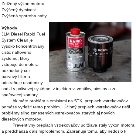
Znížený výkon motoru.
Zvýšený dymivosť
Zvýšená spotreba nafty.
Výhody
JLM Diesel Rapid Fuel
System Clean je
vysoko koncentrovaný
čistič naftového
systému, ktorý
vstupuje do motora
nezriedený cez
palivový filter a
odstraňuje usadeniny
sadzí v palivovej systéme, z injektorov, ventilov, piestov a zo
spaľovacej komory.
Ak máte problém s emisiami na STK, preplach vstrekovačov
pomôže vyriešiť tento problém. Účinný preplach vstrekovačov rieši
problémy silno zanesených vstrekovačov starých aj nových
dieselových motorov.
Preventívny preplach vstrekovačov udržiava stály výkon motora
a predchádza ďalšímproblémom. Zabraňuje tomu, aby nedošlo k