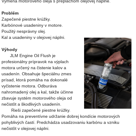
Výmena motorového oleja s preplachom olejovej náplne.
Problém
Zapečené piestne krúžky.
Karbónové usadeniny v motore.
Použitý nesprávny olej.
Kal a usadeniny v olejovej náplni.
Výhody
JLM Engine Oil Flush je
profesionálny prípravok na výplach
motora určený na čistenie kalov a
usadenín. Obsahuje špeciálnu zmes
prísad, ktorá pomáha na dokonalé
vyčistenie motora. Odburáva
nahromadený olej a kal, takže účinne
zbavuje systém motorového oleja od
nečistôt a škodlivých usadenín.
Rieši zapečené piestne krúžky.
Pomáha na preventívne udržanie dobrej kondície motorových
pohyblivých častí. Predchádza usadzovaniu karbónu a vzniku
nečistôt v olejovej náplni.