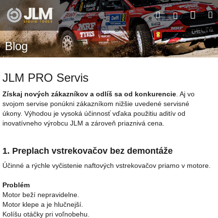
Prejsť
Nák
Hľadať
M
na
Prihláseni
obsah
koší
Blog
JLM PRO Servis
Získaj nových zákazníkov a odlíš sa od konkurencie
. Aj vo
svojom servise ponúkni zákazníkom nižšie uvedené servisné
úkony.
Výhodou je vysoká účinnosť vďaka použitiu aditív od
inovatívneho výrobcu JLM a zároveň priaznivá cena.
1. Preplach vstrekovačov bez demontáže
Účinné a rýchle vyčistenie naftových vstrekovačov priamo v motore.
Problém
Motor beží nepravidelne.
Motor klepe a je hlučnejší.
Kolíšu otáčky pri voľnobehu.