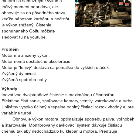
motora sa samozrejme výkon a
točivý moment nepridáva, ale
obnovuje sa do pôvodného stavu,
keďže nánosom karbónu a nečistôt
je výkon znížený. Čistenie
spomínaného Golfu môžete
sledovať tu na youtube
.
Problém
Motor má znížený výkon.
Motor nemá dostatočnú akceleráciu.
Motor je “lenivý” dostáva sa pomalšie do vyšších otáčok.
Zvýšený dymivosť.
Zvýšená spotreba nafty.
Výhody
Inovatívne dvojstupňové čistenie s maximálnou účinnosťou.
Efektívne čistí sanie, spaľovacie komory, ventily, vstrekovače a turbo.
Unikátny vysoko účinný a tepelne odolný čistiaci roztok vhodný aj pre
variabilné turbá.
Obnovuje výkon motora, optimalizuje spotrebu paliva, voľnobeh
a štartovanie. Monitorovaný dávkovací systém dávkuje čistiacu
chémiu tak aby nedochádzalo ku klepaniu motora. Predlžuje