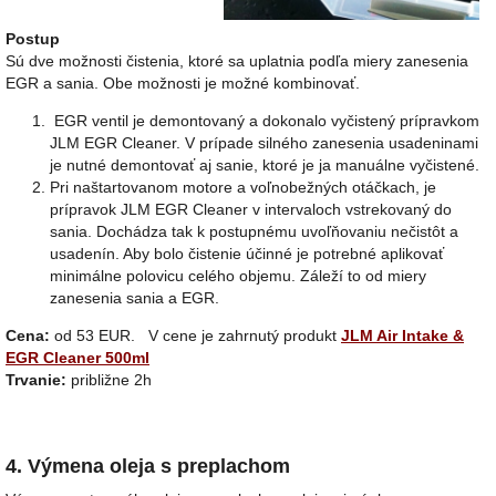
Postup
Sú dve možnosti čistenia, ktoré sa uplatnia podľa miery zanesenia
EGR a sania. Obe možnosti je možné kombinovať.
EGR ventil je demontovaný a dokonalo vyčistený prípravkom
JLM EGR Cleaner. V prípade silného zanesenia usadeninami
je nutné demontovať aj sanie, ktoré je ja manuálne vyčistené.
Pri naštartovanom motore a voľnobežných otáčkach, je
prípravok JLM EGR Cleaner v intervaloch vstrekovaný do
sania. Dochádza tak k postupnému uvoľňovaniu nečistôt a
usadenín. Aby bolo čistenie účinné je potrebné aplikovať
minimálne polovicu celého objemu. Záleží to od miery
zanesenia sania a EGR.
Cena:
od 53 EUR. V cene je zahrnutý produkt
JLM Air Intake &
EGR Cleaner 500ml
Trvanie:
približne 2h
4. Výmena oleja s preplachom