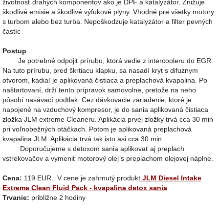
životnosť drahých komponentov ako je DPF a katalyzátor. Znižuje
škodlivé emisie a škodlivé výfukové plyny. Vhodné pre všetky motory
s turbom alebo bez turba. Nepoškodzuje katalyzátor a filter pevných
častíc
Postup
Je potrebné odpojiť prírubu, ktorá vedie z intercooleru do EGR.
Na tuto prírubu, pred škrtiacu klapku, sa nasadí kryt s difuznym
otvorom, kadiaľ je aplikovaná čistiaca a preplachová kvapalina. Po
naštartovaní, drží tento prípravok samovolne, pretože na neho
pôsobí nasávací podtlak. Cez dávkovacie zariadenie, ktoré je
napojené na vzduchový kompresor, je do sania aplikovaná čistiaca
zložka JLM extreme Cleaneru. Aplikácia prvej zložky trvá cca 30 min
pri voľnobežných otáčkach. Potom je aplikovaná preplachová
kvapalina JLM. Aplikácia trvá tak isto asi cca 30 min.
Doporučujeme s detoxom sania aplikovať aj preplach
vstrekovačov a vymeniť motorový olej s preplachom olejovej náplne.
Cena:
119 EUR. V cene je zahrnutý produkt
JLM Diesel Intake
Extreme Clean Fluid Pack - kvapalina detox sania
Trvanie:
približne 2 hodiny