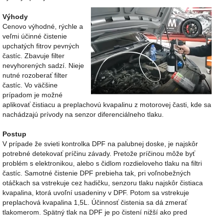
Výhody
Cenovo výhodné, rýchle a
veľmi účinné čistenie
upchatých fitrov pevných
častíc. Zbavuje filter
nevyhorených sadzí. Nieje
nutné rozoberať filter
častíc. Vo väčšine
prípadom je možné
aplikovať čistiacu a preplachovú kvapalinu z motorovej časti, kde sa
nachádzajú prívody na senzor diferenciálneho tlaku.
Postup
V prípade že svieti kontrolka DPF na palubnej doske, je najskôr
potrebné detekovať príčinu závady. Pretože príčinou môže byť
problém s elektronikou, alebo s čidlom rozdieloveho tlaku na filtri
častíc. Samotné čistenie DPF prebieha tak, pri voľnobežných
otáčkach sa vstrekuje cez hadičku, senzoru tlaku najskôr čistiaca
kvapalina, ktorá uvoľní usadeniny v DPF. Potom sa vstrekuje
preplachová kvapalina 1,5L. Účinnosť čistenia sa dá zmerať
tlakomerom. Spätný tlak na DPF je po čistení nižší ako pred