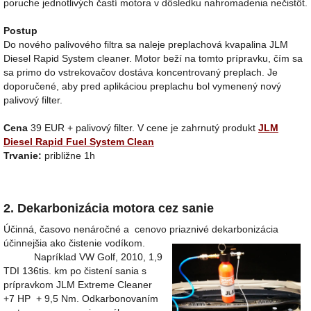
poruche jednotlivých častí motora v dôsledku nahromadenia nečistôt.
Postup
Do nového palivového filtra sa naleje preplachová kvapalina JLM
Diesel Rapid System cleaner. Motor beží na tomto prípravku, čím sa
sa primo do vstrekovačov dostáva koncentrovaný preplach. Je
doporučené, aby pred aplikáciou preplachu bol vymenený nový
palivový filter.
Cena
39 EUR + palivový filter. V cene je zahrnutý produkt
JLM
Diesel Rapid Fuel System Clean
Trvanie:
približne 1h
2. Dekarbonizácia motora cez sanie
Účinná, časovo nenáročné a cenovo priaznivé dekarbonizácia
účinnejšia ako čistenie vodíkom.
Napríklad VW Golf, 2010, 1,9
TDI 136tis. km po čistení sania s
prípravkom JLM Extreme Cleaner
+7 HP + 9,5 Nm. Odkarbonovaním