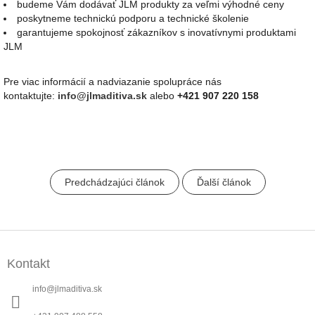
budeme Vám dodávať JLM produkty za veľmi výhodné ceny
poskytneme technickú podporu a technické školenie
garantujeme spokojnosť zákazníkov s inovatívnymi produktami
JLM
Pre viac informácií a nadviazanie spolupráce nás
kontaktujte:
info@jlmaditiva.sk
alebo
+421 907 220 158
Predchádzajúci článok
Ďalší článok
Z
á
Kontakt
p
ä
info
@
jlmaditiva.sk
t