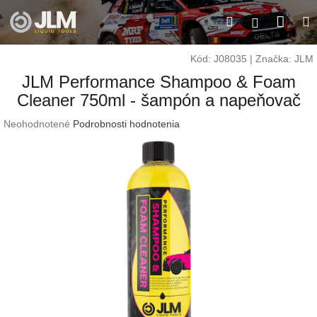
Prejsť
Nák
Hľadať
M
na
Prihláseni
obsah
koší
Kód:
J08035
|
Značka:
JLM
JLM Performance Shampoo & Foam
Cleaner 750ml - šampón a napeňovač
Priemerné
Neohodnotené
Podrobnosti hodnotenia
hodnotenie
produktu
je
0,0
z
5
hviezdičiek.