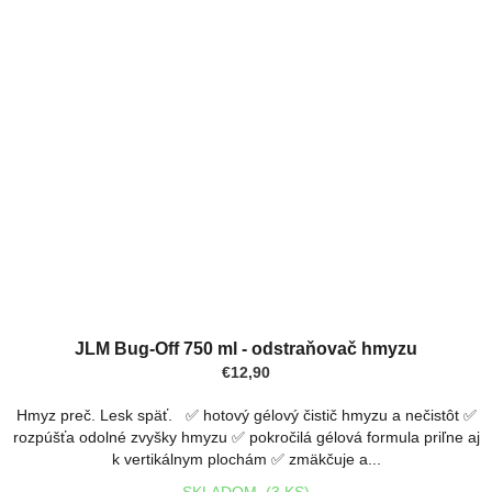
JLM Bug-Off 750 ml - odstraňovač hmyzu
€12,90
Hmyz preč. Lesk späť. ✅ hotový gélový čistič hmyzu a nečistôt ✅
rozpúšťa odolné zvyšky hmyzu ✅ pokročilá gélová formula priľne aj
k vertikálnym plochám ✅ zmäkčuje a...
SKLADOM
(3 KS)