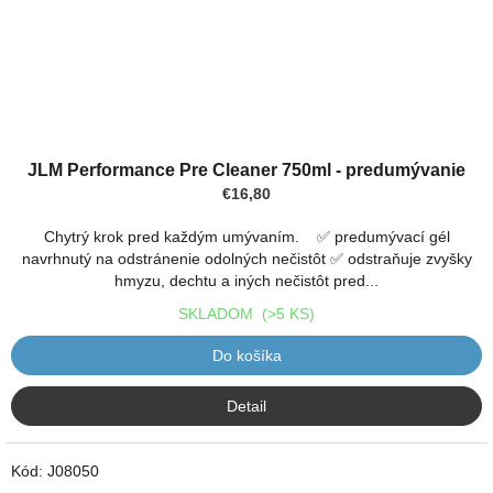
Priemerné
hodnotenie
JLM Performance Pre Cleaner 750ml - predumývanie
produktu
€16,80
je
3,0
Chytrý krok pred každým umývaním. ✅ predumývací gél
z
navrhnutý na odstránenie odolných nečistôt ✅ odstraňuje zvyšky
5
hmyzu, dechtu a iných nečistôt pred...
hviezdičiek.
SKLADOM
(>5 KS)
Do košíka
Detail
Kód:
J08050