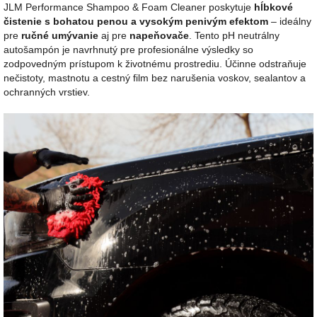
JLM Performance Shampoo & Foam Cleaner poskytuje
hĺbkové
čistenie s bohatou penou a vysokým penivým efektom
– ideálny
pre
ručné umývanie
aj pre
napeňovače
. Tento pH neutrálny
autošampón je navrhnutý pre profesionálne výsledky so
zodpovedným prístupom k životnému prostrediu. Účinne odstraňuje
nečistoty, mastnotu a cestný film bez narušenia voskov, sealantov a
ochranných vrstiev.