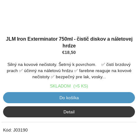
JLM Iron Exterminator 750ml - čistič diskov a náletovej
hrdze
€18,50
Silný na kovové nečistoty. Šetrný k povrchom. ✅ čistí brzdový
prach ✅ účinný na náletovú hrdzu ✅ farebne reaguje na kovové
nečistoty ✅ bezpečný pre lak, vosky...
SKLADOM
(>5 KS)
Do košíka
Detail
Kód:
J03190