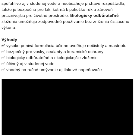
spoľahlivo aj v studenej vode a neobsahuje prchavé rozpúšťadlá,
takže je bezpečná pre lak, šetrná k pokožke rúk a zároveň
priaznivejšia pre životné prostredie.
Biologicky odbúrateľné
zloženie umožňuje zodpovedné používanie bez zníženia čistiaceho
výkonu.
Výhody
✅
vysoko penivá formulácia účinne uvoľňuje nečistoty a mastnotu
✅
bezpečný pre vosky, sealanty a keramické ochrany
✅
biologicky odbúrateľné a ekologickejšie zloženie
✅
účinný aj v studenej vode
✅
vhodný na ručné umývanie aj tlakové napeňovače