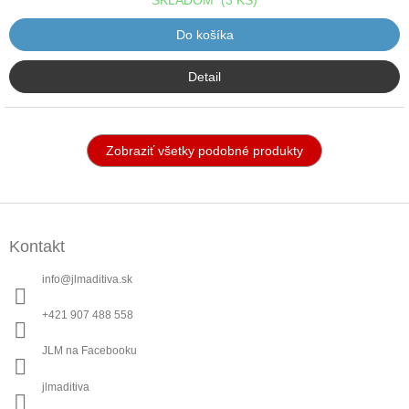
Do košíka
Detail
Zobraziť všetky podobné produkty
Z
á
Kontakt
p
ä
info
@
jlmaditiva.sk
t
i
+421 907 488 558
e
JLM na Facebooku
jlmaditiva