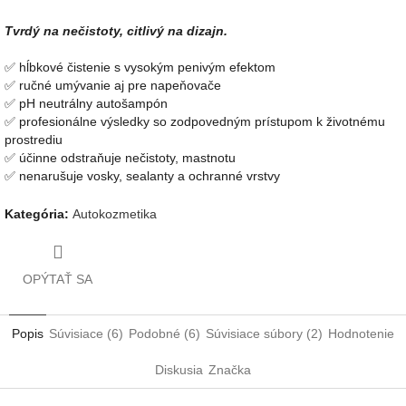
Tvrdý na nečistoty, citlivý na dizajn.
✅ hĺbkové čistenie s vysokým penivým efektom
✅ ručné umývanie aj pre napeňovače
✅ pH neutrálny autošampón
✅ profesionálne výsledky so zodpovedným prístupom k životnému
prostrediu
✅ ú
činne odstraňuje nečistoty, mastnotu
✅ nenarušuje vosky, sealanty a ochranné vrstvy
Kategória
:
Autokozmetika
OPÝTAŤ SA
Popis
Súvisiace (6)
Podobné (6)
Súvisiace súbory (2)
Hodnotenie
Diskusia
Značka