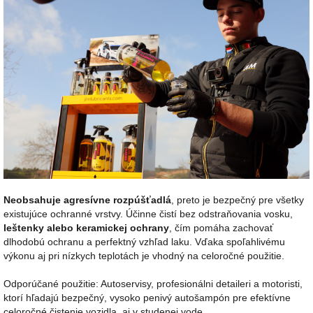
Neobsahuje agresívne rozpúšťadlá
, preto je bezpečný pre všetky
existujúce ochranné vrstvy. Účinne čistí bez odstraňovania vosku,
leštenky alebo keramickej ochrany
, čím pomáha zachovať
dlhodobú ochranu a perfektný vzhľad laku. Vďaka spoľahlivému
výkonu aj pri nízkych teplotách je vhodný na celoročné použitie.
Odporúčané použitie: Autoservisy, profesionálni detaileri a motoristi,
ktorí hľadajú bezpečný, vysoko penivý autošampón pre efektívne
celoročné čistenie vozidla, aj v studenej vode.