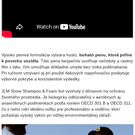
Vysoko penivá formulácia vytvára hustú,
bohatú penu, ktorá priľne
k povrchu vozidla
. Táto pena bezpečne uvoľňuje nečistoty a cestný
film z laku, čím umožňuje dôkladné umytie bez rizika poškriabania.
Pri ručnom umývaní aj pri použití tlakových napeňovačov poskytuje
výborné pokrytie a konzistentné výsledky.
JLM Snow Shampoo & Foam bol vyvinutý s dôrazom na ochranu
životného prostredia. Je biologicky odbúrateľný v aeróbnych aj
anaeróbnych podmienkach podľa noriem OECD 301 B a OECD 311,
čo z neho robí ideálnu voľbu pre profesionálov a vodičov, ktorí
požadujú vysoký výkon pri nižšej environmentálnej záťaži.