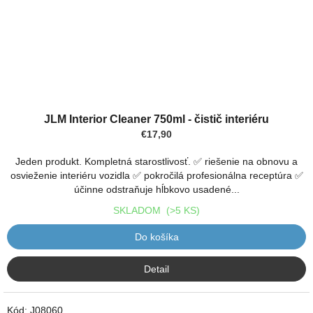
JLM Interior Cleaner 750ml - čistič interiéru
€17,90
Jeden produkt. Kompletná starostlivosť. ✅ riešenie na obnovu a
osvieženie interiéru vozidla ✅ pokročilá profesionálna receptúra ✅
účinne odstraňuje hĺbkovo usadené...
SKLADOM
(>5 KS)
Do košíka
Detail
Kód:
J08060