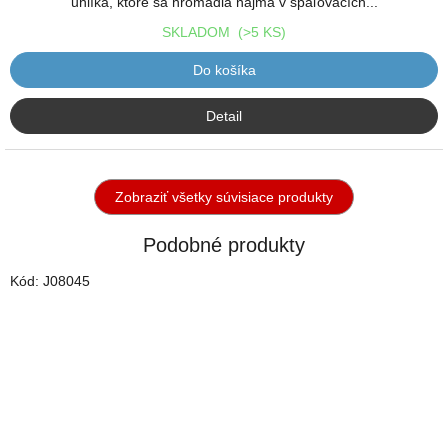
uhlíka, ktoré sa hromadia najmä v spaľovacích...
SKLADOM
(>5 KS)
Do košíka
Detail
Zobraziť všetky súvisiace produkty
Podobné produkty
Kód:
J08045