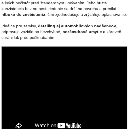
a iných nečistôt pred štandardným umývaním. Jeho hustá
konzistencia bez nutnosti riedenie sa drží na povrchu a preniká
hlboko do znečistenia
, čím zjednodušuje a zrýchľuje oplachovanie.
Ideálne pre servisy,
detailing aj automobilových nadšencov
,
pripravuje vozidlo na bezchybné,
bezšmuhové umytie
a zároveň
chráni lak pred poškriabaním.