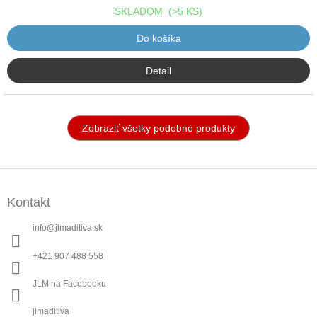
SKLADOM
(>5 KS)
Do košíka
Detail
Zobraziť všetky podobné produkty
Z
á
Kontakt
p
ä
info
@
jlmaditiva.sk
t
i
+421 907 488 558
e
JLM na Facebooku
jlmaditiva