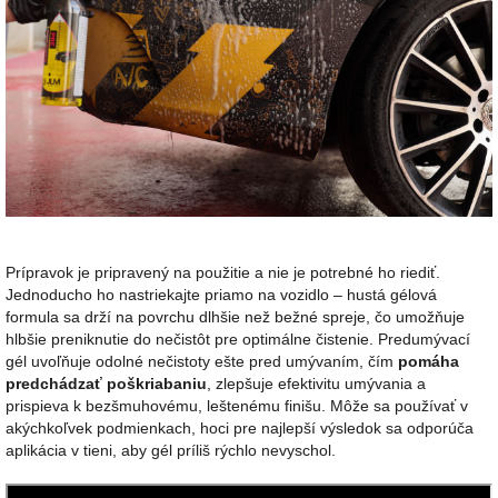
Prípravok je pripravený na použitie a nie je potrebné ho riediť.
Jednoducho ho nastriekajte priamo na vozidlo – hustá gélová
formula sa drží na povrchu dlhšie než bežné spreje, čo umožňuje
hlbšie preniknutie do nečistôt pre optimálne čistenie. Predumývací
gél uvoľňuje odolné nečistoty ešte pred umývaním, čím
pomáha
predchádzať poškriabaniu
, zlepšuje efektivitu umývania a
prispieva k bezšmuhovému, leštenému finišu. Môže sa používať v
akýchkoľvek podmienkach, hoci pre najlepší výsledok sa odporúča
aplikácia v tieni, aby gél príliš rýchlo nevyschol.