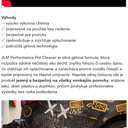
Výhody
✅ vysoko výkonná chémia
✅ p
ripravené na použitie bez riedenia
✅ bezpečné pre povrchy
✅ zjednodušuje a zrýchľuje oplachovanie
✅ pokročilá gélová technológia
JLM Performance Pre Cleaner je silná gélová formula, ktorá
rozpúšťa odolné nečistoty ako decht, zvyšky hmyzu či cestnú špinu,
čo uľahčuje ich oplachovanie a zanecháva povrch vozidla čistejší a
lepšie pripravený na hlavné umývanie. Napriek silnej čistiacej sile je
produkt
jemný a bezpečný na všetky vonkajšie povrchy
, vrátane
laku, skiel, plastov a doplnkov, pričom poskytuje profesionálne
výsledky bez rizika poškodenia.