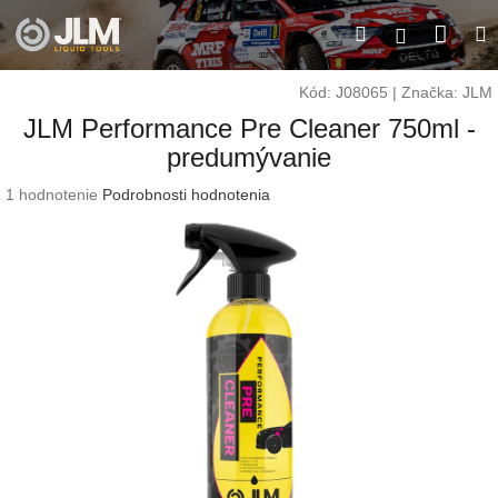
Prejsť
Nák
Hľadať
M
na
Prihláseni
obsah
koší
Kód:
J08065
|
Značka:
JLM
JLM Performance Pre Cleaner 750ml -
predumývanie
Priemerné
1 hodnotenie
Podrobnosti hodnotenia
hodnotenie
produktu
je
3,0
z
5
hviezdičiek.