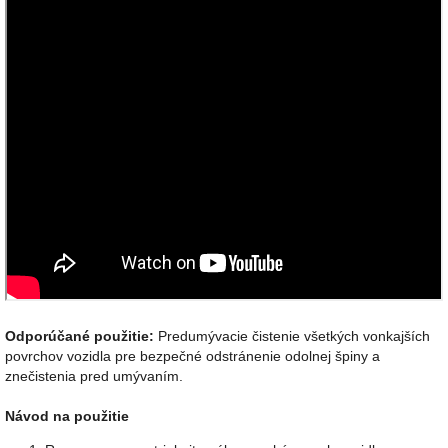
Odporúčané použitie:
Predumývacie čistenie všetkých vonkajších
povrchov vozidla pre bezpečné odstránenie odolnej špiny a
znečistenia pred umývaním.
Návod na použitie