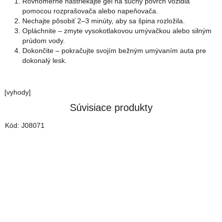
Rovnomerne nastriekajte gél na suchý povrch vozidla
pomocou rozprašovača alebo napeňovača.
Nechajte pôsobiť 2–3 minúty, aby sa špina rozložila.
Opláchnite – zmyte vysokotlakovou umývačkou alebo silným
prúdom vody.
Dokončite – pokračujte svojím bežným umývaním auta pre
dokonalý lesk.
[vyhody]
Súvisiace produkty
Kód:
J08071