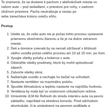
To znamená, že sa dostane k pachom z akéhokoľvek miesta vo
vašom aute – pod sedadlami, v priestore pre nohy, v zadnom
úložnom priestore. Pachy neutralizuje a naviac po
sebe zanecháva krásnu sviežu vôňu.
Postup
Uistite sa, že vaše auto nie je počas tohto procesu vystavené
priamemu slnečnému žiareniu a že je na dobre vetranom
mieste.
Deti a domáce zvieratá by sa nemali zdržiavať v blízkosti
vášho vozidla počas celého procesu ani 10 až 15 min. po ňom.
Vysajte všetky poťahy a koberce v aute.
Odstráňte všetky predmety, ktoré by mohli spôsobovať
zápach.
Zatvorte všetky okná.
Naštartujte vozidlo a nechajte ho bežať na voľnobeh.
Nastavte ventilátor na maximálnu polohu.
Spustite klimatizáciu a teplotu nastavte na najnižšiu hodnotu.
Ventilácia by mala byť vo vnútornom cirkulačnom režime.
Umiestnite JLM Air Refresh do stredu interiéru auta na pevnú
základňu, napríklad na stredovú konzolu. Pred odchodom
skontrolujte, či je umiestnený na pevnom podklade a