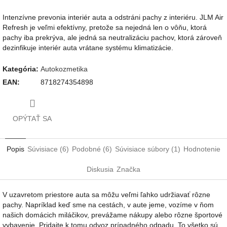
Intenzívne prevonia interiér auta a odstráni pachy z interiéru. JLM Air
Refresh je veľmi efektívny, pretože sa nejedná len o vôňu, ktorá
pachy iba prekrýva, ale jedná sa neutralizáciu pachov, ktorá zároveň
dezinfikuje interiér auta vrátane systému klimatizácie.
Kategória
:
Autokozmetika
EAN
:
8718274354898
OPÝTAŤ SA
Popis
Súvisiace (6)
Podobné (6)
Súvisiace súbory (1)
Hodnotenie
Diskusia
Značka
V uzavretom priestore auta sa môžu veľmi ľahko udržiavať rôzne
pachy. Napríklad keď sme na cestách, v aute jeme, vozíme v ňom
našich domácich miláčikov, prevážame nákupy alebo rôzne športové
vybavenie. Pridajte k tomu odvoz prípadného odpadu. To všetko sú