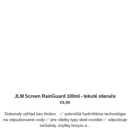
Priemerné
hodnotenie
JLM Screen RainGuard 100ml - tekuté stierače
produktu
€9,90
je
3,0
Dokonalý výhľad bez limitov. ✅ pokročilá hydrofóbna technológia
z
na odpudzovanie vody ✅ pre všetky typy skiel vozidiel ✅ odpudzuje
5
nečistoty, zvyšky hmyzu a...