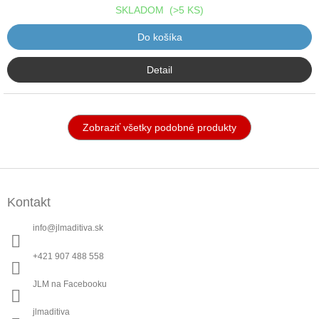
hviezdičiek.
SKLADOM
(>5 KS)
Do košíka
Detail
Zobraziť všetky podobné produkty
Z
á
Kontakt
p
ä
info
@
jlmaditiva.sk
t
i
+421 907 488 558
e
JLM na Facebooku
jlmaditiva