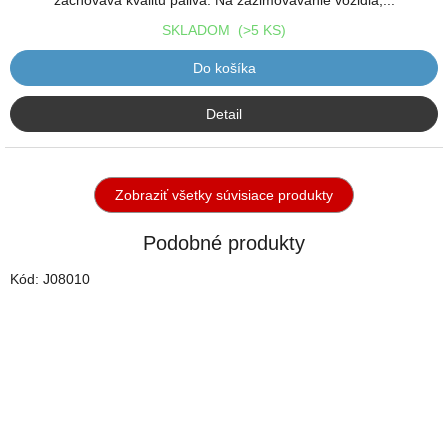
zachováva kvalitu paliva. Na zazimovávanie vozidla,...
SKLADOM
(>5 KS)
Do košíka
Detail
Zobraziť všetky súvisiace produkty
Podobné produkty
Kód:
J08010