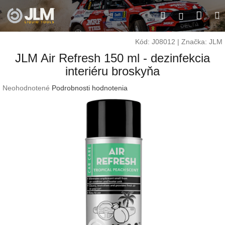
Prejsť
Nák
Hľadať
M
na
Prihláseni
obsah
koší
Kód:
J08012
|
Značka:
JLM
JLM Air Refresh 150 ml - dezinfekcia
interiéru broskyňa
Priemerné
Neohodnotené
Podrobnosti hodnotenia
hodnotenie
produktu
je
0,0
z
5
hviezdičiek.