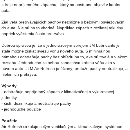
zdroje nepríjemného zápachu, ktorý sa postupne objaví v kabíne
auta.
Žiaľ veľa pretrvávajúcich pachov nezmizne s bežnými osviežovačmi
do auta. Nie sú na to vhodné. Napríklad zápach z rozliatej tekutiny
napriek vyčisteniu často pretrváva.
Dobrou správou je, že s jednorazovým sprejom JM Lubricants je
stále možné získať sviežu vôňu nového auta. S minimálnou
námahou odstraňuje pachy bez ohľadu na to, aké sú trvalé a v akom
rozsahu. Jednoducho za sebou zanecháva krásnu vôňu ako v
novom aute. JLM Air Refresh je účinný, pretože pachy neutralizuje, a
nielen ich prekrýva.
Výhody
- odstraňuje nepríjemný zápach z klimatizačnej a vykurovacej
jednotky
- čistí, dezinfikuje a neutralizuje pachy
- jednoduché použitie
Použitie
Air Refresh cirkuluje celým ventilačným a klimatizačným systémom.