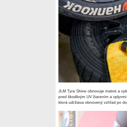
JLM Tyre Shine obnovuje matné a vybl
pred škodlivým UV žiarením a vplyvmi
ktorá udržiava obnovený vzhľad po do