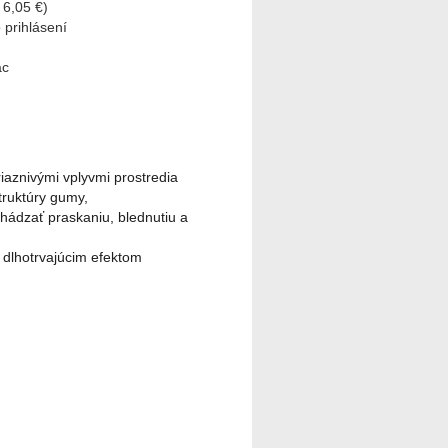
 6,05 €)
 prihlásení
ac
iaznivými vplyvmi prostredia
truktúry gumy,
ádzať praskaniu, blednutiu a
 dlhotrvajúcim efektom