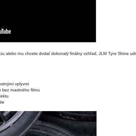
áciu alebo mu chcete dodať dokonalý finálny vzhľad, JLM Tyre Shine ud
ostnými vplyvmi
u bez mastného filmu
fektu
tie