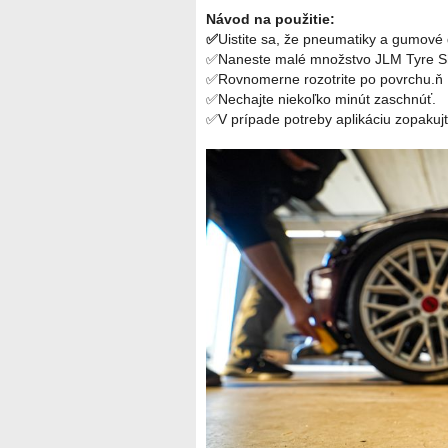
Návod na použitie:
✅
Uistite sa, že pneumatiky a gumové d
✅Naneste malé množstvo JLM Tyre Sh
✅Rovnomerne rozotrite po povrchu.ň
✅Nechajte niekoľko minút zaschnúť.
✅V prípade potreby aplikáciu zopakujte