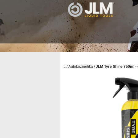
Prejsť
na
obsah
Domov
/
Autokozmetika
/
JLM Tyre Shine 750ml -