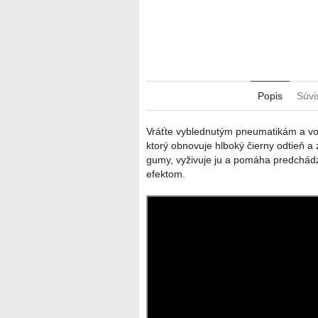
Popis
Súvi
Vráťte vyblednutým pneumatikám a vo
ktorý obnovuje hlboký čierny odtieň a 
gumy, vyživuje ju a pomáha predchádza
efektom.