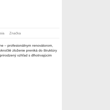
sia
Značka
ne – profesionálnym renovátorom,
kročilé zloženie preniká do štruktúry
prirodzený vzhľad s dlhotrvajúcim