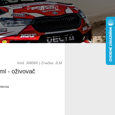
Nákupný
Hľadať
Prihlásenie
košík
Kód:
J08060
|
Značka:
JLM
ml - oživovač
otenia