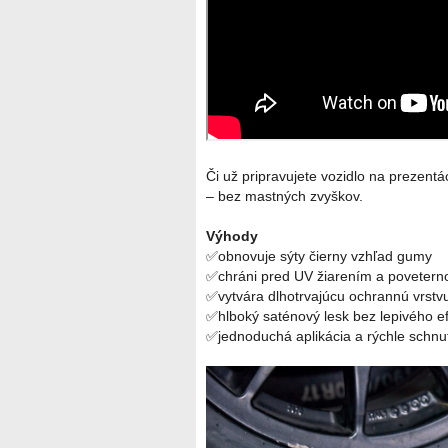
Či už pripravujete vozidlo na prezent
– bez mastných zvyškov.
Výhody
✅obnovuje sýty čierny vzhľad gumy
✅chráni pred UV žiarením a povetern
✅vytvára dlhotrvajúcu ochrannú vrstv
✅hlboký saténový lesk bez lepivého e
✅jednoduchá aplikácia a rýchle schnu