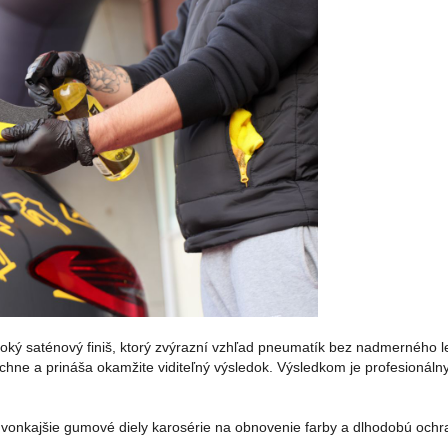
boký saténový finiš, ktorý zvýrazní vzhľad pneumatík bez nadmerného l
hne a prináša okamžite viditeľný výsledok. Výsledkom je profesionálny,
vonkajšie gumové diely karosérie na obnovenie farby a dlhodobú ochr