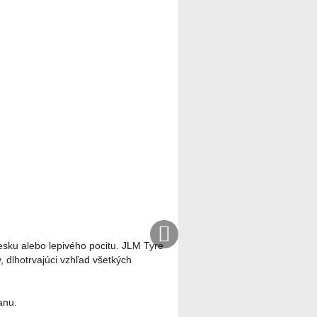
Ďalší
Ďalší
produkt
produkt
esku alebo lepivého pocitu. JLM Tyre
 dlhotrvajúci vzhľad všetkých
anu.