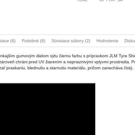
siace (6)
Podobné (6)
Súvisiace súbory (2)
Hodnotenie
Disku
nkajším gumovým dielom sýtu čiernu farbu s prípravkom JLM Tyre Shi
zároveň chráni pred UV žiarením a nepriaznivými vplyvmi prostredia. Po
ť praskaniu, blednutiu a starnutiu materiálu, pričom zanecháva čistý, 