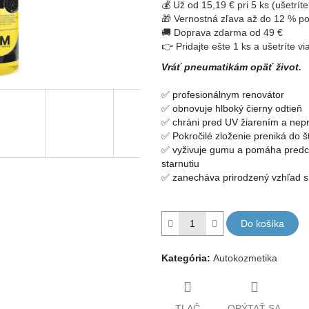
💰 Už od 15,19 € pri 5 ks (ušetríte
5
🎁 Vernostná zľava až do 12 % po
hviezdičiek.
🚚 Doprava zdarma od 49 €
👉 Pridajte ešte 1 ks a ušetríte vi
Vráť pneumatikám opäť život.
✅ profesionálnym renovátor
✅ obnovuje hlboký čierny odtieň
✅ chráni pred UV žiarením a nepr
✅ Pokročilé zloženie preniká do š
✅ vyživuje gumu a pomáha predch
starnutiu
✅ zanecháva prirodzený vzhľad s
Do košíka
Kategória
:
Autokozmetika
TLAČ
OPÝTAŤ SA