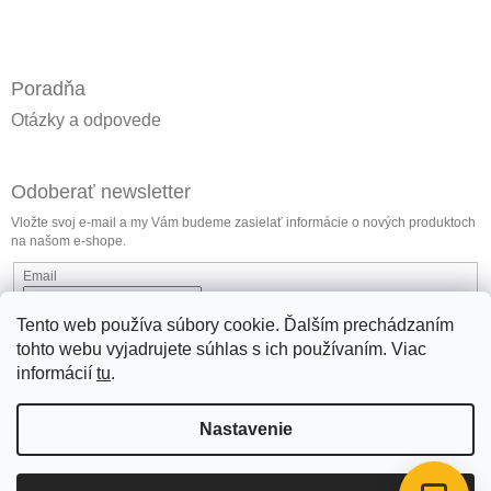
Poradňa
Otázky a odpovede
Odoberať newsletter
Vložte svoj e-mail a my Vám budeme zasielať informácie o nových produktoch
na našom e-shope.
Email
Vložením e-mailu súhlasíte s
podmienkami ochrany osobných údajov
Tento web používa súbory cookie. Ďalším prechádzaním
tohto webu vyjadrujete súhlas s ich používaním. Viac
Prihlásiť sa
informácií
tu
.
Nastavenie
jlmlubricants.com