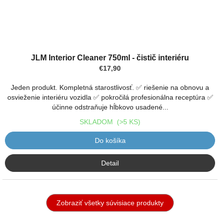
JLM Interior Cleaner 750ml - čistič interiéru
€17,90
Jeden produkt. Kompletná starostlivosť. ✅ riešenie na obnovu a
osvieženie interiéru vozidla ✅ pokročilá profesionálna receptúra ✅
účinne odstraňuje hĺbkovo usadené...
SKLADOM
(>5 KS)
Do košíka
Detail
Zobraziť všetky súvisiace produkty