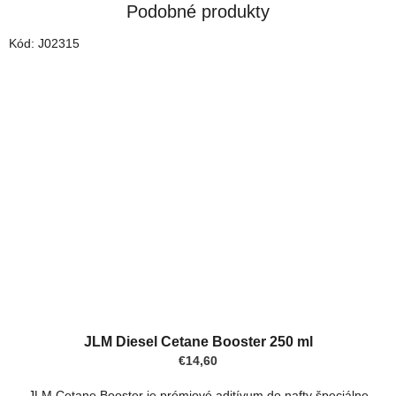
Podobné produkty
Kód:
J02315
JLM Diesel Cetane Booster 250 ml
€14,60
JLM Cetane Booster je prémiové aditívum do nafty špeciálne