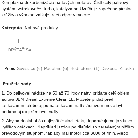
Komplexná dekarbonizácia naftových motorov. Čistí celý palivový
systém, vstrekovače, turbo, katalyzátor. Uvoľňuje zapečené piestne
krúžky a výrazne znižuje trecí odpor v motore.
Kategória
:
Naftové produkty
OPÝTAŤ SA
Popis
Súvisiace (6)
Podobné (6)
Hodnotenie (1)
Diskusia
Značka
Použitie sady
1. Do palivovej nádrže na 50 až 70 litrov nafty, pridajte celý objem
aditíva JLM Diesel Extreme Clean 1L. Môžete pridať pred
tankovaním, alebo aj po natankovaní nafty. Aditívum môže byť
pridané aj do prémiovej nafty.
2. Aby sa dosiahol čo najlepší čistiaci efekt, doporučujeme jazdu vo
vyšších otáčkach. Napríklad jazdou po diaľnici so zaradeným nižším
prevodovým stupňom, tak aby mal motor cca 3000 ot./min. Alebo