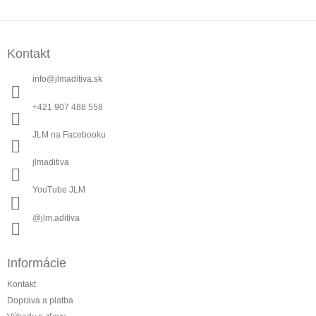
Z
á
Kontakt
p
ä
info
@
jlmaditiva.sk
t
i
+421 907 488 558
e
JLM na Facebooku
jlmaditiva
YouTube JLM
@jlm.aditiva
Informácie
Kontakt
Doprava a platba