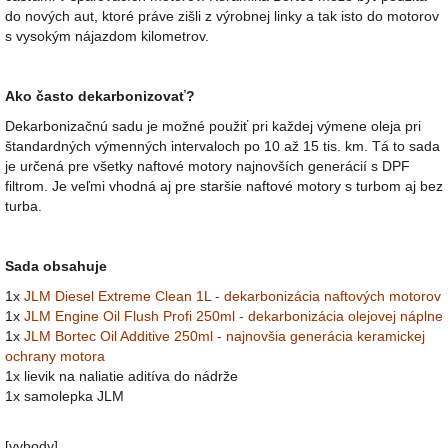
do nových aut, ktoré práve zišli z výrobnej linky a tak isto do motorov
s vysokým nájazdom kilometrov.
Ako často dekarbonizovať?
Dekarbonizačnú sadu je možné použiť pri každej výmene oleja pri
štandardných výmenných intervaloch po 10 až 15 tis. km. Tá to sada
je určená pre všetky naftové motory najnovších generácií s DPF
filtrom. Je veľmi vhodná aj pre staršie naftové motory s turbom aj bez
turba.
Sada obsahuje
1x
JLM Diesel Extreme Clean 1L - dekarbonizácia naftových motorov
1x
JLM Engine Oil Flush Profi 250ml - dekarbonizácia olejovej náplne
1x
JLM Bortec Oil Additive 250ml - najnovšia generácia keramickej
ochrany motora
1x lievik na naliatie aditíva do nádrže
1x samolepka JLM
[vyhody]