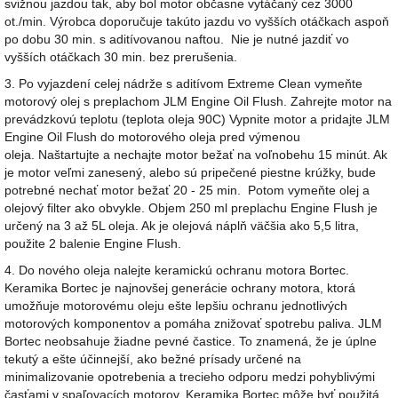
svižnou jazdou tak, aby bol motor občasne vytáčaný cez 3000
ot./min. Výrobca doporučuje takúto jazdu vo vyšších otáčkach aspoň
po dobu 30 min. s aditívovanou naftou. Nie je nutné jazdiť vo
vyšších otáčkach 30 min. bez prerušenia.
3. Po vyjazdení celej nádrže s aditívom Extreme Clean vymeňte
motorový olej s preplachom JLM Engine Oil Flush. Zahrejte motor na
prevádzkovú teplotu (teplota oleja 90C) Vypnite motor a pridajte JLM
Engine Oil Flush do motorového oleja pred výmenou
oleja. Naštartujte a nechajte motor bežať na voľnobehu 15 minút. Ak
je motor veľmi zanesený, alebo sú pripečené piestne krúžky, bude
potrebné nechať motor bežať 20 - 25 min. Potom vymeňte olej a
olejový filter ako obvykle. Objem 250 ml preplachu Engine Flush je
určený na 3 až 5L oleja. Ak je olejová náplň väčšia ako 5,5 litra,
použite 2 balenie Engine Flush.
4. Do nového oleja nalejte keramickú ochranu motora Bortec.
Keramika Bortec je najnovšej generácie ochrany motora, ktorá
umožňuje motorovému oleju ešte lepšiu ochranu jednotlivých
motorových komponentov a pomáha znižovať spotrebu paliva. JLM
Bortec
neobsahuje žiadne pevné častice. To znamená, že je úplne
tekutý a ešte účinnejší, ako bežné prísady určené na
minimalizovanie opotrebenia a trecieho odporu medzi pohyblivými
časťami v spaľovacích motorov. Keramika Bortec môže byť použitá