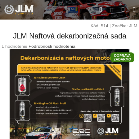
Prejsť
Nák
Hľadať
M
na
Prihláseni
obsah
koší
Kód:
514
|
Značka:
JLM
JLM Naftová dekarbonizačná sada
Priemerné
1 hodnotenie
Podrobnosti hodnotenia
hodnotenie
DOPRAVA
produktu
ZADARMO
je
5,0
z
5
hviezdičiek.