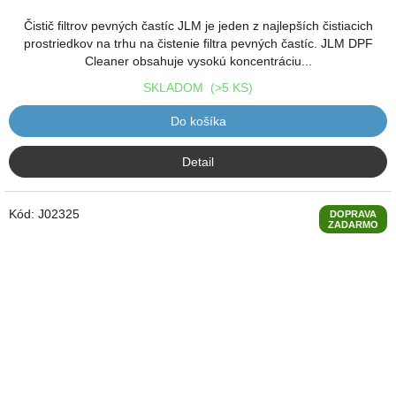
Čistič filtrov pevných častíc JLM je jeden z najlepších čistiacich
prostriedkov na trhu na čistenie filtra pevných častíc. JLM DPF
Cleaner obsahuje vysokú koncentráciu...
SKLADOM
(>5 KS)
Do košíka
Detail
Kód:
J02325
DOPRAVA
ZADARMO