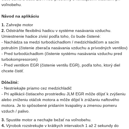
voľnobehu.
Návod na aplikáciu
1.
Zahrejte motor
2.
Odstráňte flexibilnú hadicu v systéme nasávania vzduchu.
Umiestnenie hadice zívisí podľa toho, čo bude čistené:
- Nachádza sa medzi turbodúchadlom / medzichladičom a sacím
potrubím (čistenie zberača nasávania vzduchu a prívodných ventilov)
- Pred turbodúchadlom (čistenie systému nasávania vzduchu pred
turbokompresorom)
- Pred ventilom EGR (čistenie ventilu EGR), podľa toho, ktorý diel
chcete čistiť.
Dôležité:
- Nestriekajte priamo cez medzichladič
- Pri aplikácii čistiaceho prostriedku JLM EGR môže dôjsť k zvýšeniu
alebo zníženiu otáčok motora a môže dôjsť k zrážaniu naftového
motora. Je to spôsobené pridaním kvapaliny a zmenou pomeru
vzduch / palivo.
3.
Spustite motor a nechajte bežať na voľnobehu.
4.
Výrobok rozstrekujte v krátkych intervaloch 1 až 2 sekundy do