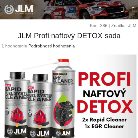
Prejsť
Nák
Hľadať
M
na
Prihláseni
obsah
koší
Kód:
386
|
Značka:
JLM
JLM Profi naftový DETOX sada
Priemerné
1 hodnotenie
Podrobnosti hodnotenia
hodnotenie
produktu
je
5,0
z
5
hviezdičiek.