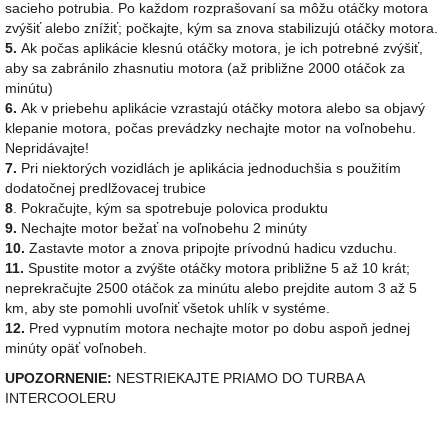
sacieho potrubia. Po každom rozprašovaní sa môžu otáčky motora
zvýšiť alebo znížiť; počkajte, kým sa znova stabilizujú otáčky motora.
5.
Ak počas aplikácie klesnú otáčky motora, je ich potrebné zvýšiť,
aby sa zabránilo zhasnutiu motora (až približne 2000 otáčok za
minútu)
6.
Ak v priebehu aplikácie vzrastajú otáčky motora alebo sa objavý
klepanie motora, počas prevádzky nechajte motor na voľnobehu.
Nepridávajte!
7.
Pri niektorých vozidlách je aplikácia jednoduchšia s použitím
dodatočnej predlžovacej trubice
8
. Pokračujte, kým sa spotrebuje polovica produktu
9.
Nechajte motor bežať na voľnobehu 2 minúty
10.
Zastavte motor a znova pripojte prívodnú hadicu vzduchu.
11.
Spustite motor a zvýšte otáčky motora približne 5 až 10 krát;
neprekračujte 2500 otáčok za minútu alebo prejdite autom 3 až 5
km, aby ste pomohli uvoľniť všetok uhlík v systéme.
12.
Pred vypnutím motora nechajte motor po dobu aspoň jednej
minúty opäť voľnobeh.
UPOZORNENIE:
NESTRIEKAJTE PRIAMO DO TURBA A
INTERCOOLERU