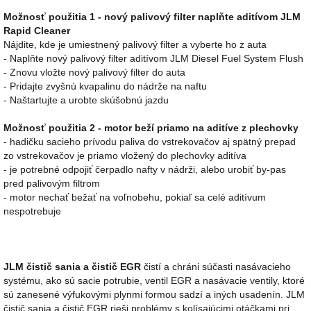
Možnosť použitia 1 - nový palivový filter naplňte aditívom JLM
Rapid Cleaner
Nájdite, kde je umiestnený palivový filter a vyberte ho z auta
- Naplňte nový palivový filter aditívom JLM Diesel Fuel System Flush
- Znovu vložte nový palivový filter do auta
- Pridajte zvyšnú kvapalinu do nádrže na naftu
- Naštartujte a urobte skúšobnú jazdu
Možnosť použitia 2 - motor beží priamo na aditíve z plechovky
- hadičku sacieho prívodu paliva do vstrekovačov aj spätný prepad
zo vstrekovačov je priamo vložený do plechovky aditíva
- je potrebné odpojiť čerpadlo nafty v nádrži, alebo urobiť by-pas
pred palivovým filtrom
- motor nechať bežať na voľnobehu, pokiaľ sa celé aditívum
nespotrebuje
JLM čistič sania a čistič EGR
čistí a chráni súčasti nasávacieho
systému, ako sú sacie potrubie, ventil EGR a nasávacie ventily, ktoré
sú zanesené výfukovými plynmi formou sadzí a iných usadenín. JLM
čistič sania a čistič EGR rieši problémy s kolísajúcimi otáčkami pri