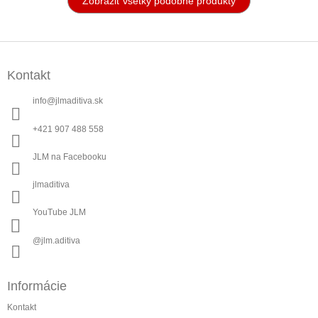
Zobraziť všetky podobné produkty
Z
á
Kontakt
p
ä
info
@
jlmaditiva.sk
t
i
+421 907 488 558
e
JLM na Facebooku
jlmaditiva
YouTube JLM
@jlm.aditiva
Informácie
Kontakt