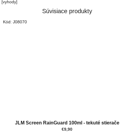
[vyhody]
Súvisiace produkty
Kód:
J08070
Priemerné
hodnotenie
JLM Screen RainGuard 100ml - tekuté stierače
produktu
€9,90