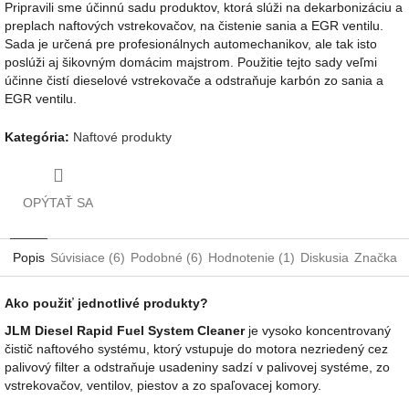
Pripravili sme účinnú sadu produktov, ktorá slúži na dekarbonizáciu a
preplach naftových vstrekovačov, na čistenie sania a EGR ventilu.
Sada je určená pre profesionálnych automechanikov, ale tak isto
poslúži aj šikovným domácim majstrom. Použitie tejto sady veľmi
účinne čistí dieselové vstrekovače a odstraňuje karbón zo sania a
EGR ventilu.
Kategória
:
Naftové produkty
OPÝTAŤ SA
Popis
Súvisiace (6)
Podobné (6)
Hodnotenie (1)
Diskusia
Značka
Ako použiť jednotlivé produkty?
JLM Diesel Rapid Fuel System Cleaner
je vysoko koncentrovaný
čistič naftového systému, ktorý vstupuje do motora nezriedený cez
palivový filter a odstraňuje usadeniny sadzí v palivovej systéme, zo
vstrekovačov, ventilov, piestov a zo spaľovacej komory.