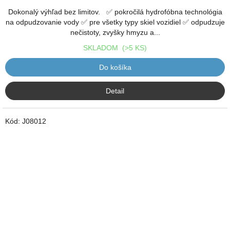
je
3,0
Dokonalý výhľad bez limitov. ✅ pokročilá hydrofóbna technológia
z
na odpudzovanie vody ✅ pre všetky typy skiel vozidiel ✅ odpudzuje
5
nečistoty, zvyšky hmyzu a...
hviezdičiek.
SKLADOM
(>5 KS)
Do košíka
Detail
Kód:
J08012