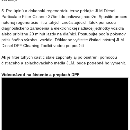
5. Pre úplnú a dokonalú regeneráciu teraz pridajte
JLM Diesel
Particulate Filter Cleaner 375ml
do palivovej nádrže. Spustite proces
nútenej regenerácie filtra tuhých znečisťujúcich látok pomocou
diagnostického zariadenia a elektronickej riadiacej jednotky vozidla
alebo približne 20 minút jazdy na diaľnici. Postupujte podľa pokynov
príslušného výrobcu vozidla. Dôkladne vyčistite čistiaci nástroj JLM
Diesel DPF Cleaning Toolkit vodou po použití.
Ak je filter tuhých častíc stále zapchatý aj po ošetrení pomocou
čistiaceho a splachovacieho média JLM, bude potrebné ho vymeniť.
Videonávod na čistenie a preplach DPF