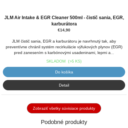
Priemerné
hodnotenie
JLM Air Intake & EGR Cleaner 500ml - čistič sania, EGR,
produktu
karburátora
je
€14,90
5,0
z
JLM čistič sania, EGR a karburátoru je navrhnutý tak, aby
5
preventívne chránil systém recirkulácie výfukových plynov (EGR)
hviezdičiek.
pred zanesením s karbónovými usadeninami, lepmi a...
SKLADOM
(>5 KS)
Do košíka
Detail
Zobraziť všetky súvisiace produkty
Podobné produkty