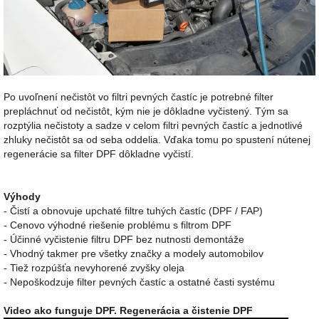
Po uvoľnení nečistôt vo filtri pevných častíc je potrebné filter
prepláchnuť od nečistôt, kým nie je dôkladne vyčistený. Tým sa
rozptýlia nečistoty a sadze v celom filtri pevných častíc a jednotlivé
zhluky nečistôt sa od seba oddelia. Vďaka tomu po spustení nútenej
regenerácie sa filter DPF dôkladne vyčistí.
Výhody
- Čistí a obnovuje upchaté filtre tuhých častíc (DPF / FAP)
- Cenovo výhodné riešenie problému s filtrom DPF
- Účinné vyčistenie filtru DPF bez nutnosti demontáže
- Vhodný takmer pre všetky značky a modely automobilov
- Tiež rozpúšťa nevyhorené zvyšky oleja
- Nepoškodzuje filter pevných častíc a ostatné časti systému
Video ako funguje DPF. Regenerácia a čistenie DPF