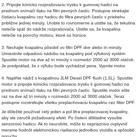
2. Pripojte kónickú rozprašovaciu trysku k gumovej hadici na
prednom snímači tlaku na filtri pevných častíc. Postupne striekajte
čistiacu kvapalinu cez hadicu do filtra pevných častíc v priebehu
približne jednej minúty. Urobte to rovnomerne a uistite sa, že tekutina
netečie späť do nádrže rozprašovača. Uistite sa, že kvapalina
netečie na povrchy motoru, ktoré sú horúce.
3. Nechajte kvapalinu pôsobiť vo filtri DPF dve alebo tri minúty.
Umiestnite odpadovú nádobu na kvapaliny pod výfukový systém.
Spustite motor na dve až tri minúty v rozmedzí 2000 až 3000 otáčok.
Je predpoklad, že z výfuku bude vychádzať pena. Vypnite motor.
4. Naplňte nádrž s kvapalinou JLM Diesel DPF flush (1,5L). Spustite
motor a pripojte kónickú rozprašovaciu trysku k gumovej hadici na
prednom snímači tlaku na filtri pevných častíc. Spustite motor ešte
raz na dve až tri minúty v rozmedzí 2000 až 3000 otáčok. Teraz
postupne rozstrekujte všetku preplachovaciu kvapalinu cez filter DPF.
Je dôležité používať celý jeden a pol litra preplacovacej kvapaliny,
aby ste zaručili požadovaný efekt. Po čistení dôkladne vysušte
senzorovú hadicu. Ak to neurobíte, môže to nepriaznivo ovplyvniť
meranie hodnôt elektronickou riadiacou jednotkou vozidla a spôsobiť
poruchy.