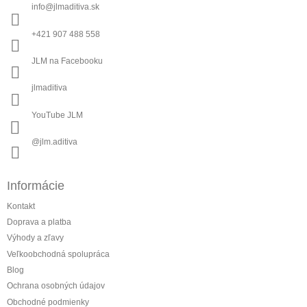
ä
info
@
jlmaditiva.sk
t
i
+421 907 488 558
e
JLM na Facebooku
jlmaditiva
YouTube JLM
@jlm.aditiva
Informácie
Kontakt
Doprava a platba
Výhody a zľavy
Veľkoobchodná spolupráca
Blog
Ochrana osobných údajov
Obchodné podmienky