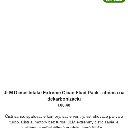
JLM Diesel Intake Extreme Clean Fluid Pack - chémia na
dekarbonizáciu
€68,40
Čistí sanie, spaľovacie komory, sacie ventily, vstrekovače paliva a
turbo. Čistí aj motory bez turba. JLM extrémny čistič sania je
unikátny a veľmi účinný produkt, ktorý čistí a...