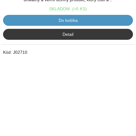
SKLADOM
(>5 KS)
Do košíka
Detail
Kód:
J02710