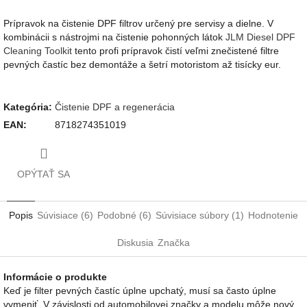
Prípravok na čistenie DPF filtrov určený pre servisy a dielne. V
kombinácii s nástrojmi na čistenie pohonných látok
JLM Diesel DPF
Cleaning Toolkit
tento profi prípravok čistí veľmi znečistené filtre
pevných častíc bez demontáže a šetrí motoristom až tisícky eur.
Kategória
:
Čistenie DPF a regenerácia
EAN
:
8718274351019
OPÝTAŤ SA
Popis
Súvisiace (6)
Podobné (6)
Súvisiace súbory (1)
Hodnotenie
Diskusia
Značka
Informácie o produkte
Keď je filter pevných častíc úplne upchatý, musí sa často úplne
vymeniť. V závislosti od automobilovej značky a modelu môže nový