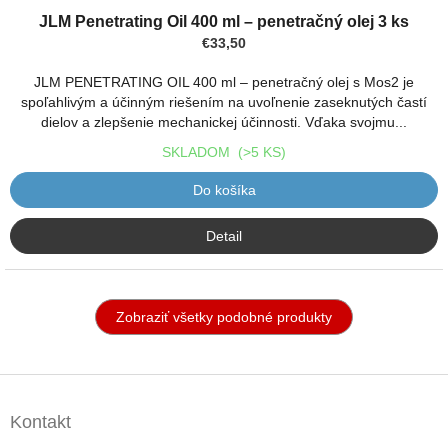
JLM Penetrating Oil 400 ml – penetračný olej 3 ks
€33,50
JLM PENETRATING OIL 400 ml – penetračný olej s Mos2 je
spoľahlivým a účinným riešením na uvoľnenie zaseknutých častí
dielov a zlepšenie mechanickej účinnosti. Vďaka svojmu...
SKLADOM
(>5 KS)
Do košíka
Detail
Zobraziť všetky podobné produkty
Z
á
Kontakt
p