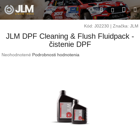
Prejsť
Nák
Hľadať
M
na
Prihláseni
obsah
koší
Kód:
J02230
|
Značka:
JLM
JLM DPF Cleaning & Flush Fluidpack -
čistenie DPF
Priemerné
Neohodnotené
Podrobnosti hodnotenia
hodnotenie
produktu
je
0,0
z
5
hviezdičiek.