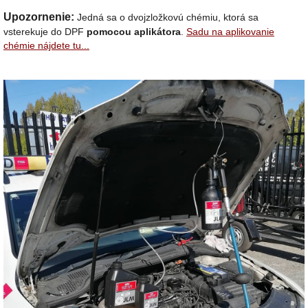
Upozornenie:
Jedná sa o dvojzložkovú chémiu, ktorá sa
vsterekuje do DPF
pomocou aplikátora
.
Sadu na aplikovanie
chémie nájdete tu...