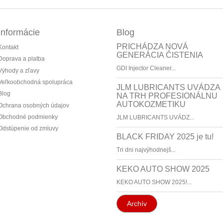
Informácie
Blog
PRICHÁDZA NOVÁ
Kontakt
GENERÁCIA ČISTENIA
Doprava a platba
GDI Injector Cleaner...
Výhody a zľavy
Veľkoobchodná spolupráca
JLM LUBRICANTS UVÁDZA
Blog
NA TRH PROFESIONÁLNU
AUTOKOZMETIKU
Ochrana osobných údajov
Obchodné podmienky
JLM LUBRICANTS UVÁDZ...
Odstúpenie od zmluvy
BLACK FRIDAY 2025 je tu!
Tri dni najvýhodnejš...
KEKO AUTO SHOW 2025
KEKO AUTO SHOW 2025!...
Archív