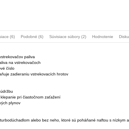
siace (6)
Podobné (6)
Súvisiace súbory (2)
Hodnotenie
Disku
vstrekovačov paliva
aliva na vstrekovačoch
vé číslo
aňuje zadieraniu vstrekovacích hrotov
a údržbu
e klepanie pri čiastočnom zaťažení
vých plynov
s turbodúchadlom alebo bez neho, ktoré sú poháňané naftou s nízkym