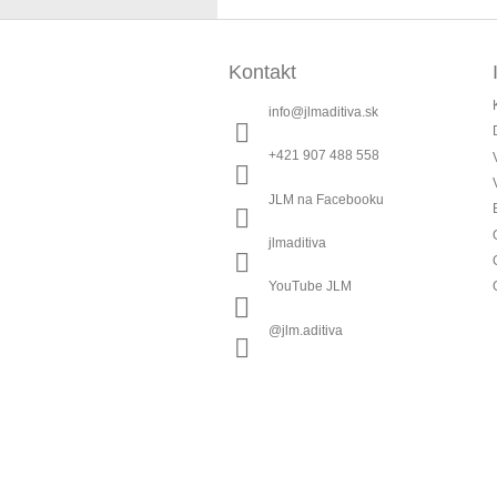
Z
á
Kontakt
p
ä
info
@
jlmaditiva.sk
t
i
+421 907 488 558
e
JLM na Facebooku
jlmaditiva
YouTube JLM
@jlm.aditiva