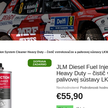
tion System Cleaner Heavy Duty – čistič vstrekovačov a palivovej sústavy LK
DOPRAVA
ZADARMO
JLM Diesel Fuel Inj
Heavy Duty – čistič
palivovej sústavy 
Priemerné
Neohodnotené
Podrobnosti hodn
hodnotenie
€55,90
produktu
je
Jednotková
0,0