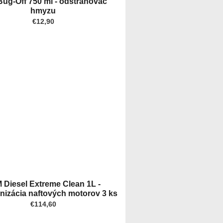
ug-Off 750 ml - odstraňovač
hmyzu
€12,90
 Diesel Extreme Clean 1L -
nizácia naftových motorov 3 ks
€114,60