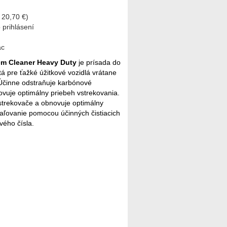
e 20,70 €)
 prihlásení
ac
tem Cleaner Heavy Duty
je prísada do
tá pre ťažké úžitkové vozidlá vrátane
 Účinne odstraňuje karbónové
vuje optimálny priebeh vstrekovania.
strekovače a obnovuje optimálny
paľovanie pomocou účinných čistiacich
vého čísla.