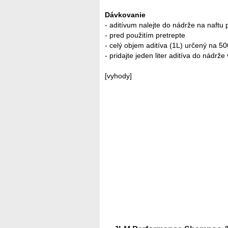
Dávkovanie
- aditívum nalejte do nádrže na naftu
- pred použitím pretrepte
- celý objem aditíva (1L) určený na 50
- pridajte jeden liter aditíva do nádr
[vyhody]