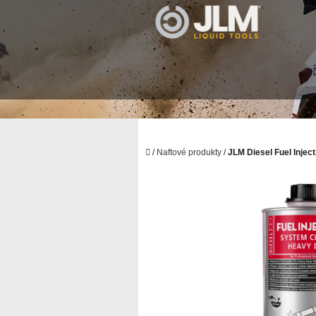
Prejsť
na
obsah
Domov
/
Naftové produkty
/
JLM Diesel Fuel Injec