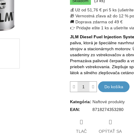
Skladom
(3 ks)
cena:
z
💰 Už od 51,76 € pri 5 ks (ušetrít
5
🎁 Vernostná zľava až do 12 % po
hviezdičiek.
🚚 Doprava zdarma od 49 €
👉 Pridajte ešte 1 ks a ušetríte vi
JLM Diesel Fuel Injection Sys
paliva, ktorá je špeciálne navrhnu
strojov a stacionárnych motorov.
usadeniny zo vstrekovačov a obno
Premazáva palivové čerpadlo a v
priebeh vstrekovania. Zlepšuje s
látok a silného zlepšovača cetáno
Do košíka
Kategória
:
Naftové produkty
EAN
:
8718274353280
TLAČ
OPÝTAŤ SA