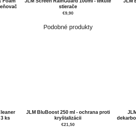
& Foam
JLM Screen RainGuard 100ml - tekuté
JLM B
peňovač
stierače
€9,90
Podobné produkty
Cleaner
JLM BluBoost 250 ml - ochrana proti
JLM
 3 ks
kryštalizácii
dekarbo
€21,50