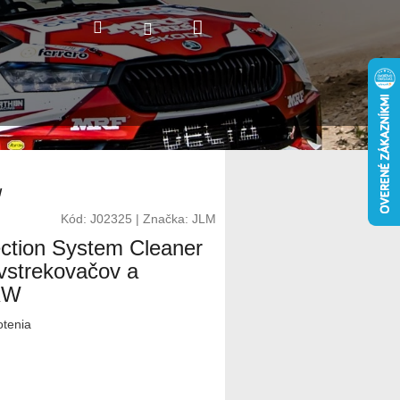
Nákupný
Hľadať
Prihlásenie
košík
W
Kód:
J02325
|
Značka:
JLM
ection System Cleaner
 vstrekovačov a
LKW
otenia