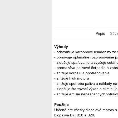
Popis
Súvi
Výhody
- odstraňuje karbónové usadeniny zo 
- obnovuje optimálne rozprašovanie p
- zlepšuje spaľovanie a zvyšuje cetáno
- premazáva palivové čerpadlo a zabr
- znižuje koróziu a opotrebovanie
- znižuje hluk motora
- znižuje spotrebu paliva a náklady n
- zlepšuje štartovací výkon a eliminuj
- znižuje emisie nebezpečných výfuko
Použitie
Určené pre všetky dieselové motory 
biopaliva B7, B10 a B20.