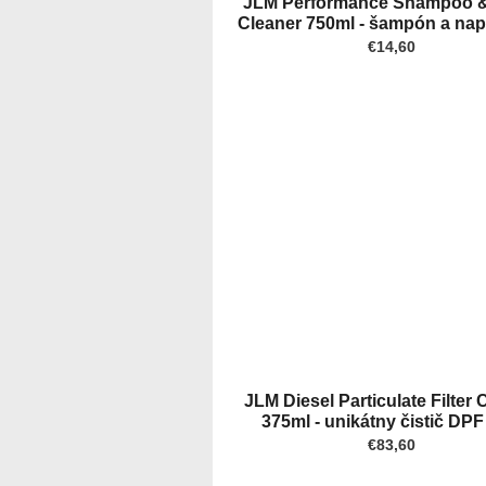
JLM Performance Shampoo 
Cleaner 750ml - šampón a na
€14,60
JLM Diesel Particulate Filter 
375ml - unikátny čistič DPF
€83,60