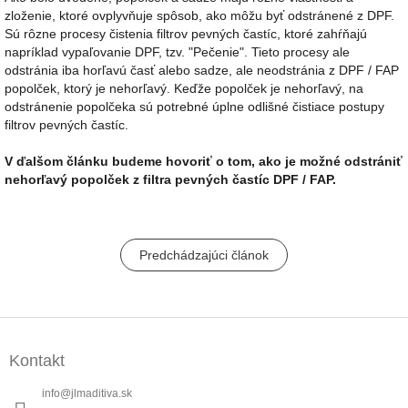
zloženie, ktoré ovplyvňuje spôsob, ako môžu byť odstránené z DPF.
Sú rôzne procesy čistenia filtrov pevných častíc, ktoré zahŕňajú
napríklad vypaľovanie DPF, tzv. "Pečenie". Tieto procesy ale
odstránia iba horľavú časť alebo sadze, ale neodstránia z DPF / FAP
popolček, ktorý je nehorľavý. Keďže popolček je nehorľavý, na
odstránenie popolčeka sú potrebné úplne odlišné čistiace postupy
filtrov pevných častíc.
V ďalšom článku budeme hovoriť o tom, ako je možné odstrániť
nehorľavý popolček z filtra pevných častíc DPF / FAP.
Predchádzajúci článok
Z
á
Kontakt
p
ä
info
@
jlmaditiva.sk
t