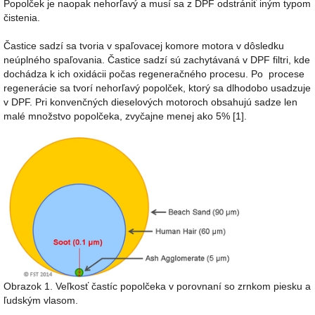
Popolček je naopak nehorľavý a musí sa z DPF odstrániť iným typom
čistenia.
Častice sadzí sa tvoria v spaľovacej komore motora v dôsledku
neúplného spaľovania. Častice sadzí sú zachytávaná v DPF filtri, kde
dochádza k ich oxidácii počas regeneračného procesu. Po procese
regenerácie sa tvorí nehorľavý popolček, ktorý sa dlhodobo usadzuje
v DPF. Pri konvenčných dieselových motoroch obsahujú sadze len
malé množstvo popolčeka, zvyčajne menej ako 5% [1].
Obrazok 1. Veľkosť častíc popolčeka v porovnaní so zrnkom piesku a
ľudským vlasom.