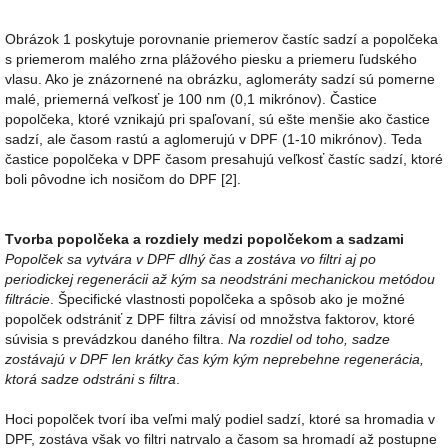
Obrázok 1 poskytuje porovnanie priemerov častíc sadzí a popolčeka
s priemerom malého zrna plážového piesku a priemeru ľudského
vlasu. Ako je znázornené na obrázku, aglomeráty sadzí sú pomerne
malé, priemerná veľkosť je 100 nm (0,1 mikrónov). Častice
popolčeka, ktoré vznikajú pri spaľovaní, sú ešte menšie ako častice
sadzí, ale časom rastú a aglomerujú v DPF (1-10 mikrónov). Teda
častice popolčeka v DPF časom presahujú veľkosť častíc sadzí, ktoré
boli pôvodne ich nosičom do DPF [2].
Tvorba popolčeka a rozdiely medzi popolčekom a sadzami
Popolček sa vytvára v DPF dlhý čas a zostáva vo filtri aj po
periodickej regenerácii až kým sa neodstráni mechanickou metódou
filtrácie
. Špecifické vlastnosti popolčeka a spôsob ako je možné
popolček odstrániť z DPF filtra závisí od množstva faktorov, ktoré
súvisia s prevádzkou daného filtra.
Na rozdiel od toho, sadze
zostávajú v DPF len krátky čas kým kým neprebehne regenerácia,
ktorá sadze odstráni s filtra
.
Hoci popolček tvorí iba veľmi malý podiel sadzí, ktoré sa hromadia v
DPF, zostáva však vo filtri natrvalo a časom sa hromadí až postupne