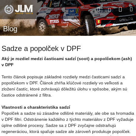
Prejsť
Nák
Hľadať
M
na
Prihláseni
obsah
koší
Blog
Sadze a popolček v DPF
Aký je rozdiel medzi časticami sadzí (soot) a popolčekom (ash)
v DPF
Tento článok popisuje základné rozdiely medzi časticami sadzí a
popolčekom v DPF. Článok zhŕňa kľúčové rozdiely vo veľkosti a
zložení častíc, ktoré zohrávajú dôležitú úlohu v spôsobe, akým sú
častice odstránené z filtra.
Vlastnosti a charakteristika sadzí
Popolček a sadze sú zásadne odlišné materiály, ale obe sa hromadia
v DPF filtri. Odstránenie každého z týchto materiálov z DPF vyžaduje
úplne odlišné procesy. Sadze sa z DPF zvyčajne odstraňujú
regeneráciou, ktorá spaľuje sadze ale zároveň produkuje popolček.