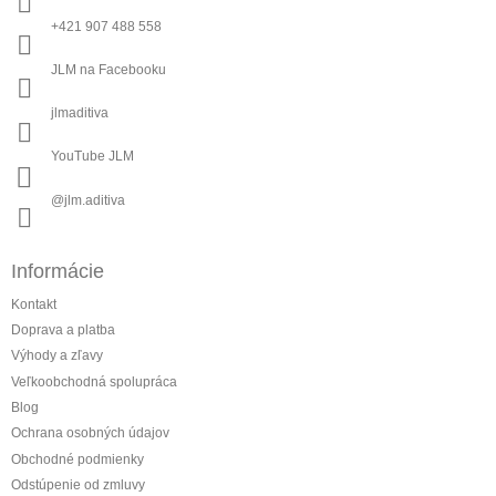
i
+421 907 488 558
e
JLM na Facebooku
jlmaditiva
YouTube JLM
@jlm.aditiva
Informácie
Kontakt
Doprava a platba
Výhody a zľavy
Veľkoobchodná spolupráca
Blog
Ochrana osobných údajov
Obchodné podmienky
Odstúpenie od zmluvy