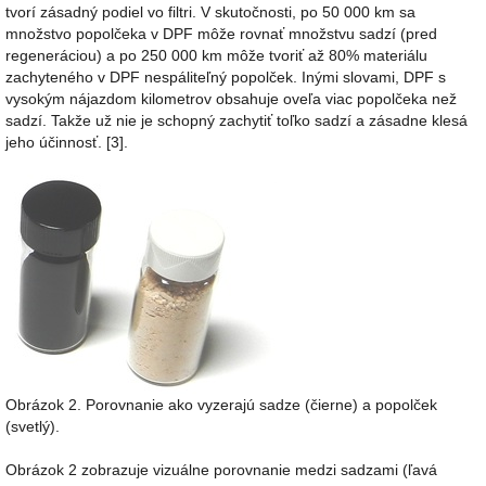
tvorí zásadný podiel vo filtri. V skutočnosti, po 50 000 km sa
množstvo popolčeka v DPF môže rovnať množstvu sadzí (pred
regeneráciou) a po 250 000 km môže tvoriť až 80% materiálu
zachyteného v DPF nespáliteľný popolček. Inými slovami, DPF s
vysokým nájazdom kilometrov obsahuje oveľa viac popolčeka než
sadzí. Takže už nie je schopný zachytiť toľko sadzí a zásadne klesá
jeho účinnosť. [3].
Obrázok 2. Porovnanie ako vyzerajú sadze (čierne) a popolček
(svetlý).
Obrázok 2 zobrazuje vizuálne porovnanie medzi sadzami (ľavá