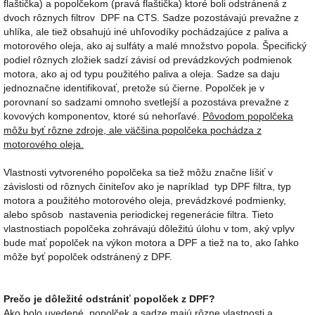
flaštička) a popolčekom (pravá flaštička) ktoré boli odstránená z
dvoch rôznych filtrov DPF na CTS. Sadze pozostávajú prevažne z
uhlíka, ale tiež obsahujú iné uhľovodíky pochádzajúce z paliva a
motorového oleja, ako aj sulfáty a malé množstvo popola. Špecifický
podiel rôznych zložiek sadzí závisí od prevádzkových podmienok
motora, ako aj od typu použitého paliva a oleja. Sadze sa daju
jednoznačne identifikovať, pretože sú čierne. Popolček je v
porovnaní so sadzami omnoho svetlejší a pozostáva prevažne z
kovových komponentov, ktoré sú nehorľavé.
Pôvodom popolčeka
môžu byť rôzne zdroje, ale väčšina popolčeka pochádza z
motorového oleja.
Vlastnosti vytvoreného popolčeka sa tiež môžu značne líšiť v
závislosti od rôznych činiteľov ako je napríklad typ DPF filtra, typ
motora a použitého motorového oleja, prevádzkové podmienky,
alebo spôsob nastavenia periodickej regenerácie filtra. Tieto
vlastnostiach popolčeka zohrávajú dôležitú úlohu v tom, aký vplyv
bude mať popolček na výkon motora a DPF a tiež na to, ako ľahko
môže byť popolček odstránený z DPF.
Prečo je dôležité odstrániť popolček z DPF?
Ako bolo uvedené, popolček a sadze majú rôzne vlastnosti a