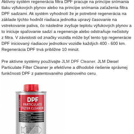
Aktívny systém regenerácia filtra DPF pracuje na princípe snímania
tlaku výfukových plynov alebo na princípe snímania zaťaženia filtra
DPF sadzami. Ak systém vyhodnotí že je potrebné regenerácia na
základe týchto hodnôt riadiaca jednotka upravý časovanie na
vstrekovanie paliva, čo následne zvyšuje teplotu výfukových plynov a
to iniciuje spaľovanie sadzí a regeneruje alebo odstraňuje nečistoty
z filtra. V závislosti od značky vozidla môže byť tento typ regenerácie
DPF iniciovaný riadiacov jednotkov vozidle každých 400 - 600 km.
Regenerácia DPF trvá približne 10 minút.
Pre aktívne systémy používajte
JLM DPF Cleaner
. JLM Diesel
Particulate Filter Cleaner je efektívne a dlhodobé riešenie správnej
funkčnosti DPF z patentovaného platinového ceru.