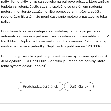
nafty. Tento aktívny typ sa spolieha na palivové prísady, ktoré znižujú
teplotu vznietenia častíc sadzí a spoločne so systémom riadenia
motora, monitoruje zaťaženie filtra pomocou snímačov a spúšťa
regeneráciu filtra tým, že mení časovanie motora a nastavenie toku
paliva.
Doplnková látka sa skladuje v samostatnej nádrži a pri jazde sa
automaticky zmieša s palivom. Tento systém sa dopĺňa aditívom JLM
Refill Fluid. Dopĺňanie by sa malo robiť iba v servise. Zahrňuje to aj
nastvenie riadiacej jednotky. Náplň vydrží približne na 120 000klm.
Pre tento typ vozidla s palubným dávkovacím systémom spoločnosť
JLM vyvinula JLM Refill Fluid. Aditívum je určené pre servisy, ktoré
tento systém dokážu doplniť.
Predchádzajúci článok
Ďalší článok
Z