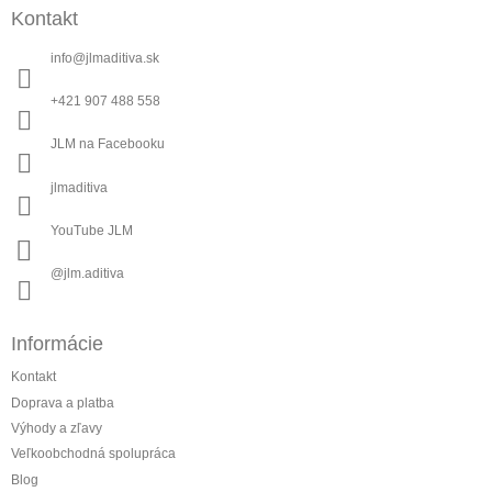
á
Kontakt
p
ä
info
@
jlmaditiva.sk
t
i
+421 907 488 558
e
JLM na Facebooku
jlmaditiva
YouTube JLM
@jlm.aditiva
Informácie
Kontakt
Doprava a platba
Výhody a zľavy
Veľkoobchodná spolupráca
Blog