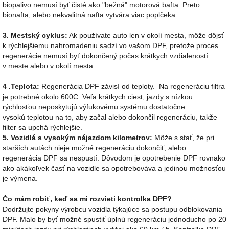
biopalivo nemusí byť čisté ako "bežná" motorová bafta. Preto
bionafta, alebo nekvalitná nafta vytvára viac poplčeka.
3. Mestský cyklus:
Ak používate auto len v okolí mesta, môže dôjsť
k rýchlejšiemu nahromadeniu sadzí vo vašom DPF, pretože proces
regenerácie nemusí byť dokončený počas krátkych vzdialeností
v meste alebo v okolí mesta.
4 .Teplota:
Regenerácia DPF závisí od teploty. Na regeneráciu filtra
je potrebné okolo 600C. Veľa krátkych ciest, jazdy s nízkou
rýchlosťou neposkytujú výfukovému systému dostatočne
vysokú teplotou na to, aby začal alebo dokončil regeneráciu, takže
filter sa upchá rýchlejšie.
5. Vozidlá s vysokým nájazdom kilometrov:
Môže s stať, že pri
starších autách nieje možné regeneráciu dokončiť, alebo
regenerácia DPF sa nespustí. Dôvodom je opotrebenie DPF rovnako
ako akákoľvek časť na vozidle sa opotrebováva a jedinou možnosťou
je výmena.
Čo mám robiť, keď sa mi rozvieti kontrolka DPF?
Dodržujte pokyny výrobcu vozidla týkajúce sa postupu odblokovania
DPF. Malo by byť možné spustiť úplnú regeneráciu jednoducho po 20