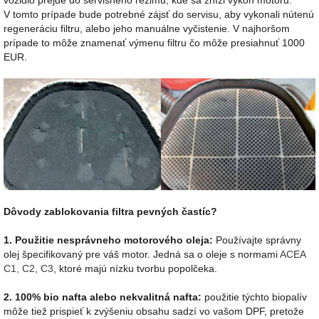
vozidlo prejde do servisného režimu, kde sa zníži vykon motoru.
V tomto prípade bude potrebné zájsť do servisu, aby vykonali nútenú
regeneráciu filtru, alebo jeho manuálne vyčistenie. V najhoršom
prípade to môže znamenať výmenu filtru čo môže presiahnuť 1000
EUR.
Dôvody zablokovania filtra pevných častíc?
1. Použitie nesprávneho motorového oleja:
Používajte správny
olej špecifikovaný pre váš motor. Jedná sa o oleje s normami
ACEA
C1, C2, C3
, ktoré majú nízku tvorbu popolčeka.
2. 100% bio nafta alebo nekvalitná nafta:
použitie týchto biopalív
môže tiež prispieť k zvýšeniu obsahu sadzí vo vašom DPF, pretože