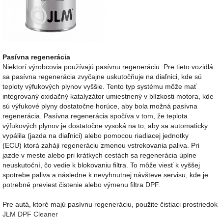
Pasívna regenerácia
Niektorí výrobcovia používajú pasívnu regeneráciu. Pre tieto vozidlá
sa pasívna regenerácia zvyčajne uskutočňuje na diaľnici, kde sú
teploty výfukových plynov vyššie. Tento typ systému môže mať
integrovaný oxidačný katalyzátor umiestnený v blízkosti motora, kde
sú výfukové plyny dostatočne horúce, aby bola možná pasívna
regenerácia. Pasívna regenerácia spočíva v tom, že teplota
výfukových plynov je dostatočne vysoká na to, aby sa automaticky
vypálila (jazda na diaľnici) alebo pomocou riadiacej jednotky
(ECU) ktorá zaháji regeneráciu zmenou vstrekovania paliva. Pri
jazde v meste alebo pri krátkych cestách sa regenerácia úplne
neuskutoční, čo vedie k blokovaniu filtra. To môže viesť k vyššej
spotrebe paliva a následne k nevyhnutnej návšteve servisu, kde je
potrebné previest čistenie alebo výmenu filtra DPF.
Pre autá, ktoré majú pasívnu regeneráciu, použite čistiaci prostriedok
JLM DPF Cleaner