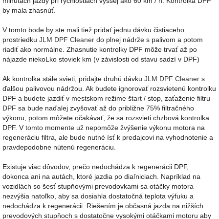
minútach jazdy pri rýchlostiach vyššej ako 60 km / h. Kontrolka DPF
by mala zhasnúť.
V tomto bode by ste mali tiež pridať jednu dávku čistiaceho
prostriedku
JLM DPF Cleaner
do plnej nádrže s palivom a potom
riadiť ako normálne. Zhasnutie kontrolky DPF môže trvať až po
nájazde niekoLko stoviek km (v závislosti od stavu sadzí v DPF)
Ak kontrolka stále svieti, pridajte druhú dávku
JLM DPF Cleaner
s
ďalšou palivovou nádržou. Ak budete ignorovať rozsvietenú kontrolku
DPF a budete jazdiť v mestskom režime štart / stop, zaťaženie filtru
DPF sa bude naďalej zvyšovať až do približne 75% filtračného
výkonu, potom môžete očakávať, že sa rozsvieti chzbová kontrolka
DPF. V tomto momente už nepomôže žvýšenie výkonu motora na
regeneráciu filtra, ale bude nutné ísť k predajcovi na vyhodnotenie a
pravdepodobne nútenú regeneráciu.
Existuje viac dôvodov, prečo nedochádza k regenerácii DPF,
dokonca ani na autách, ktoré jazdia po diaľniciach. Napríklad na
vozidlách so šesť stupňovými prevodovkami sa otáčky motora
nezvýšia natoľko, aby sa dosiahla dostatočná teplota výfuku a
nedochádza k regenerácii. Riešením je občasná jazda na nižších
prevodových stupňoch s dostatočne vysokými otáčkami motoru aby