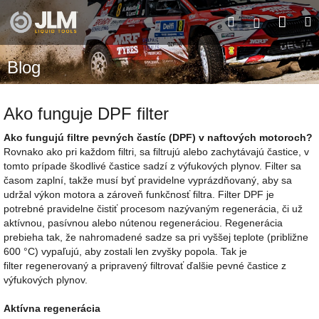
Prejsť
Nák
Hľadať
M
na
Prihláseni
obsah
koší
Blog
Ako funguje DPF filter
Ako fungujú filtre pevných častíc (DPF) v naftových motoroch?
Rovnako ako pri každom filtri, sa filtrujú alebo zachytávajú častice, v
tomto prípade škodlivé častice sadzí z výfukových plynov. Filter sa
časom zaplní, takže musí byť pravidelne vyprázdňovaný, aby sa
udržal výkon motora a zároveň funkčnosť filtra. Filter DPF je
potrebné pravidelne čistiť procesom nazývaným regenerácia, či už
aktívnou, pasívnou alebo nútenou regeneráciou. Regenerácia
prebieha tak, že nahromadené sadze sa pri vyššej teplote (približne
600 °C) vypaľujú, aby zostali len zvyšky popola. Tak je
filter regenerovaný a pripravený filtrovať ďalšie pevné častice z
výfukových plynov.
Aktívna regenerácia