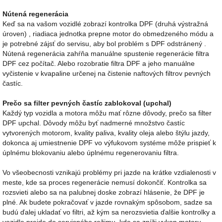
Nútená regenerácia
Keď sa na vašom vozidlé zobrazí kontrolka DPF (druhá výstražná
úroven) , riadiaca jednotka prepne motor do obmedzeného módu a
je potrebné zájsť do servisu, aby bol problém s DPF odstránený .
Nútená regenerácia zahŕňa manuálne spustenie regenerácie filtra
DPF cez počítač. Alebo rozobratie filtra DPF a jeho manuálne
vyčistenie v kvapaline určenej na čistenie naftových filtrov pevných
častíc.
Prečo sa filter pevných častíc zablokoval (upchal)
Každý typ vozidla a motora môžu mať rôzne dôvody, prečo sa filter
DPF upchal. Dôvody môžu byť nadmerné množstvo častíc
vytvorených motorom, kvality paliva, kvality oleja alebo štýlu jazdy,
dokonca aj umiestnenie DPF vo výfukovom systéme môže prispieť k
úplnému blokovaniu alebo úplnému regenerovaniu filtra.
Vo všeobecnosti vznikajú problémy pri jazde na krátke vzdialenosti v
meste, kde sa proces regenerácie nemusí dokončiť. Kontrolka sa
rozsvieti alebo sa na palubnej doske zobrazí hlásenie, že DPF je
plné. Ak budete pokračovať v jazde rovnakým spôsobom, sadze sa
budú ďalej ukladať vo filtri, až kým sa nerozsvietia ďalšie kontrolky a