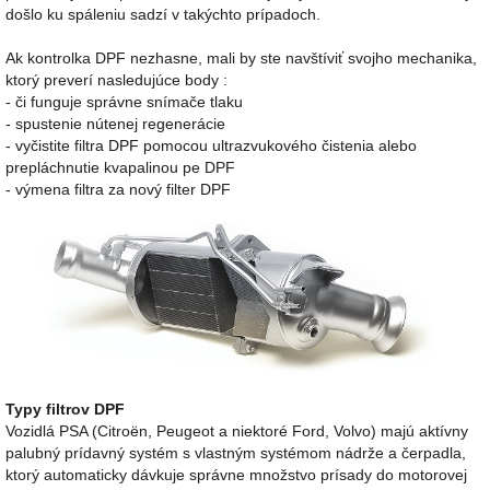
došlo ku spáleniu sadzí v takýchto prípadoch.
Ak kontrolka DPF nezhasne, mali by ste navštíviť svojho mechanika,
ktorý preverí nasledujúce body :
- či funguje správne snímače tlaku
- spustenie nútenej regenerácie
- vyčistite filtra DPF pomocou ultrazvukového čistenia alebo
prepláchnutie kvapalinou pe DPF
- výmena filtra za nový filter DPF
Typy filtrov DPF
Vozidlá PSA (Citroën, Peugeot a niektoré Ford, Volvo) majú aktívny
palubný prídavný systém s vlastným systémom nádrže a čerpadla,
ktorý automaticky dávkuje správne množstvo prísady do motorovej