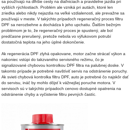
sa používajú na dlhšie cesty na diaľniciach a pravidelne jazdia pri
vyšších rýchlostiach. Problém ale vzniká pri autách, ktoré len
zriedka alebo nikdy nejazdia na veľké vzdialenosti, ale prevažne sa
používajú v meste. V takýchto prípadoch regeneračný proces filtru
DPF sa nerozbehne a dochádza k jeho upchatiu. Ďalším bežným
problémom je to, že regeneračný proces je spustený, ale bol
predčasne prerušený, pretože nebola vo výfukovom potrubí
dostatočná teplota na jeho úplné dokončenie.
Ak regenerácia DPF zlyhá opakovane, motor začne strácať výkon a
nakoniec vstúpi do takzvaného servisného režimu, čo je
signalizované chybovou kontrolkou DPF filtra na palubnej doske. V
takomto prípade je potrebné navštíviť servis na odstránenie poruchy.
Ak svieti chybová kontrolka filtru DPF, auto je potrebné čo najskôr dať
do servisu, ináč by mohlo dôjsť k vážnejšej poruche motora. V
servisoch sú v takýchto prípadoch cenovo dostupné opatrenia na
odstránenie chyby a vyčistenie filtru pevných častíc.