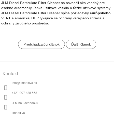
JLM Diesel Particulate Filter Cleaner sa osvedčil ako vhodný pre
osobné automobily, ľahké úžitkové vozidlá a ťažké úžitkové systémy.
JLM Diesel Particulate Filter Cleaner spĺňa požiadavky
európskeho
VERT
a americkej DHP týkajúce sa ochrany verejného zdravia a
ochrany životného prostredia.
Predchádzajúci článok
Ďalší článok
Z
á
Kontakt
p
ä
info
@
jlmaditiva.sk
t
i
+421 907 488 558
e
JLM na Facebooku
jlmaditiva