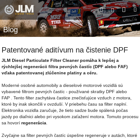
Prejsť
Nák
Hľadať
M
na
Prihláseni
obsah
koší
Blog
Patentované aditívum na čistenie DPF
JLM Diesel Particulate Filter Cleaner pomáha k lepšej a
rýchlejšej regenerácii filtra pevných častíc (DPF alebo FAF)
vďaka patentovanej zlúčenine platiny a céru.
Moderné osobné automobily a dieselové motorové vozidlá sú
vybavené filtrom pevných častíc - používané skratky DPF alebo
FAP . Tento filter zachytáva častice znečisťujúce vzduch z motora,
ktoré by inak skončili v ovzduší. V priebehu času sa filter naplní.
Elektronika vozidla zaručuje, že tieto sadze bude spálená počas
jazdy po diaľnici alebo pri vysokom zaťažení motora. Tomuto procesu
sa hovorí
regenerácia
.
Zvyčajne sa filter pevných častíc úspešne regeneruje v autách, ktoré