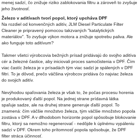
menej sadzí, čo znižuje riziko zablokovania filtru a zároveň to zvyšuje
jeho životnosť.
Železo v aditívach tvorí popol, ktorý upcháva DPF
Na rozdiel od konvenčných aditív, JLM Diesel Particulate Filter
Cleaner je pripravený pomocou takzvaných "katalytických
materiálov". To zvyšuje výkon motora a znižuje spotrebu paliva. Ale
ako funguje toto aditívum?
Takmer všetci výrobcovia bežných prísad pridávajú do svojho aditíva
cér a železné častice, aby iniciovali proces samočistenia v DPF. Čím
viac častíc železa je v prísadách tým viac sadzí je spálených v DPF
filtri. To je dôvod, prečo väčšina výrobcov pridáva čo najviac železa
do svojich aditív.
Nevýhodou spaľovania železa je však to, že počas procesu horenia
je produkovaný ďalší popol. Na jednej strane prídavná látka
spaľuje sadze, ale na druhej strane generuje ďalší popol. To
znamená: čím väčšie množstvo železa, tým väčšie množstvo popola
zostáva v DPF. A v dlhodobom horizonte popol spôsobuje blokovanie
filtru, ktorý sa nemožno regenerovať - nedôjde k úplnému vypáleniu
sadzí v DPF. Okrem toho prítomnosť popola spôsobuje, že DPF
filter stráca účinnosť.