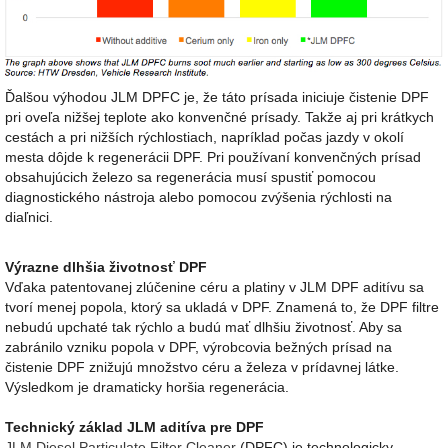
Ďalšou výhodou JLM DPFC je, že táto prísada iniciuje čistenie DPF
pri oveľa nižšej teplote ako konvenčné prísady. Takže aj pri krátkych
cestách a pri nižších rýchlostiach, napríklad počas jazdy v okolí
mesta dôjde k regenerácii DPF. Pri používaní konvenčných prísad
obsahujúcich železo sa regenerácia musí spustiť pomocou
diagnostického nástroja alebo pomocou zvýšenia rýchlosti na
diaľnici.
Výrazne dlhšia životnosť DPF
Vďaka patentovanej zlúčenine céru a platiny v JLM DPF aditívu sa
tvorí menej popola, ktorý sa ukladá v DPF. Znamená to, že DPF filtre
nebudú upchaté tak rýchlo a budú mať dlhšiu životnosť. Aby sa
zabránilo vzniku popola v DPF, výrobcovia bežných prísad na
čistenie DPF znižujú množstvo céru a železa v prídavnej látke.
Výsledkom je dramaticky horšia regenerácia.
Technický základ JLM aditíva pre DPF
JLM Diesel Particulate Filter Cleaner
(DPFC) je technologicky