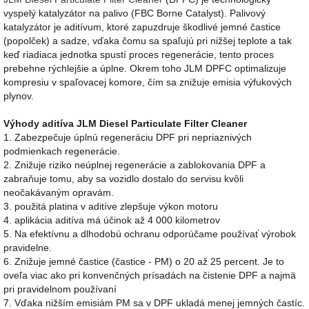
vyspelý katalyzátor na palivo (FBC Borne Catalyst). Palivový
katalyzátor je aditívum, ktoré zapuzdruje škodlivé jemné častice
(popolček) a sadze, vďaka čomu sa spaľujú pri nižšej teplote a tak
keď riadiaca jednotka spustí proces regenerácie, tento proces
prebehne rýchlejšie a úplne. Okrem toho JLM DPFC optimalizuje
kompresiu v spaľovacej komore, čím sa znižuje emisia výfukových
plynov.
Výhody aditíva JLM Diesel Particulate Filter Cleaner
1. Zabezpečuje úplnú regeneráciu DPF pri nepriaznivých
podmienkach regenerácie.
2. Znižuje riziko neúplnej regenerácie a zablokovania DPF a
zabraňuje tomu, aby sa vozidlo dostalo do servisu kvôli
neočakávaným opravám.
3. použitá platina v aditíve zlepšuje výkon motoru
4. aplikácia aditíva má účinok až 4 000 kilometrov
5. Na efektívnu a dlhodobú ochranu odporúčame používať výrobok
pravidelne.
6. Znižuje jemné častice (častice - PM) o 20 až 25 percent. Je to
oveľa viac ako pri konvenčných prísadách na čistenie DPF a najmä
pri pravidelnom používaní
7. Vďaka nižším emisiám PM sa v DPF ukladá menej jemných častíc.