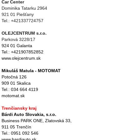
Car Center
Dominika Tatarku 2964
921 01 Piešťany
Tel.: +421337724757
OLEJCENTRUM s.r.o.
Parková 3228/17
924 01 Galanta
Tel.: +421907852852
www.olejcentrum.sk
Mikuláš Matula - MOTOMAT
Potočná 126
909 01 Skalica
Tel.: 034 664 4119
motomat.sk
Trenčiansky kraj
Bárdi Auto Slovakia, s.r.o.
Business PARK ONE, Zlatovská 33,
911 05 Trenčín
Tel.: 0951 092 546
www.bardiauto.sk