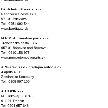
Bárdi Auto Slovakia, s.r.o.
Nedožerská cesta 17C
971 01 Prievidza
Tel.: 0951 092 544
www.bardiauto.sk
M.R.M. Automotive parts s.r.o.
Trenčianska cesta 1337
957 01 Bánovce nad Bebravou
Tel.: 0910 158 975
www.mrmautomotiveparts.sk
APG-stav, s.r.o.- predajňa autodielov
4.apríla 49/16
Zemianske Kostolany
Tel.: 0908 997 100
AUTOPIN s.r.o.
M. Turkovej 1731/46
911 01 Trenčín
Tel: 0904 657 646