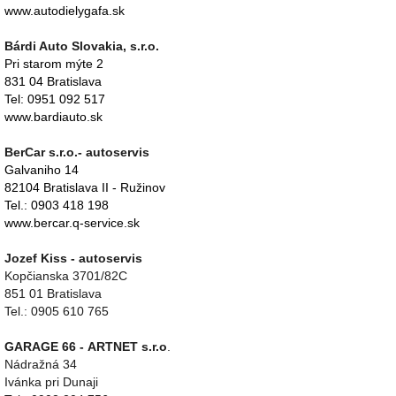
www.autodielygafa.sk
Bárdi Auto Slovakia, s.r.o.
Pri starom mýte 2
831 04 Bratislava
Tel: 0951 092 517
www.bardiauto.sk
BerCar s.r.o.- autoservis
Galvaniho 14
82104 Bratislava II - Ružinov
Tel.: 0903 418 198
www.bercar.q-service.sk
Jozef Kiss - autoservis
Kopčianska 3701/82C
851 01 Bratislava
Tel.: 0905 610 765
GARAGE 66 - ARTNET s.r.o
.
Nádražná 34
Ivánka pri Dunaji