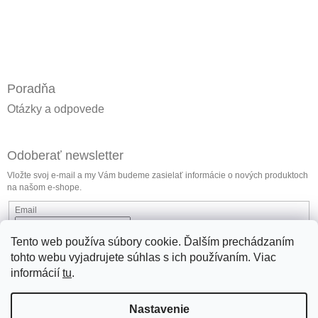
Poradňa
Otázky a odpovede
Odoberať newsletter
Vložte svoj e-mail a my Vám budeme zasielať informácie o nových produktoch
na našom e-shope.
Email
Vložením e-mailu súhlasíte s
podmienkami ochrany osobných údajov
Tento web používa súbory cookie. Ďalším prechádzaním
tohto webu vyjadrujete súhlas s ich používaním. Viac
Prihlásiť sa
informácií
tu
.
Nastavenie