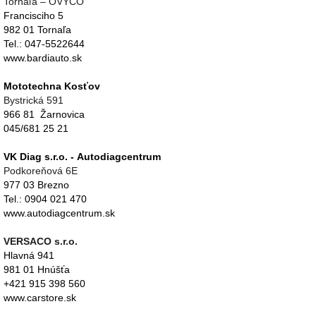
Tornaľa – OVYCO
Francisciho 5
982 01 Tornaľa
Tel.: 047-5522644
www.bardiauto.sk
Mototechna Kosťov
Bystrická 591
966 81 Žarnovica
045/681 25 21
VK Diag s.r.o. -
Autodiagcentrum
Podkoreňová 6E
977 03 Brezno
Tel.: 0904 021 470
www.autodiagcentrum.sk
VERSACO s.r.o.
Hlavná 941
981 01 Hnúšťa
+421 915 398 560
www.carstore.sk