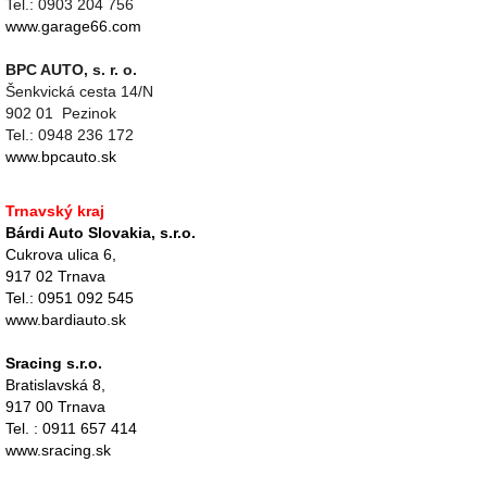
Tel.: 0903 204 756
www.garage66.com
BPC AUTO, s. r. o.
Šenkvická cesta 14/N
902 01 Pezinok
Tel.: 0948 236 172
www.bpcauto.sk
Trnavský kraj
Bárdi Auto Slovakia, s.r.o.
Cukrova ulica 6,
917 02 Trnava
Tel.: 0951 092 545
www.bardiauto.sk
Sracing s.r.o.
Bratislavská 8,
917 00 Trnava
Tel. : 0911 657 414
www.sracing.sk