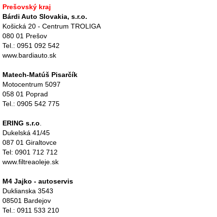
Prešovský kraj
Bárdi Auto Slovakia, s.r.o.
Košická 20 - Centrum TROLIGA
080 01 Prešov
Tel.: 0951 092 542
www.bardiauto.sk
Matech-Matúš Pisarčík
Motocentrum 5097
058 01 Poprad
Tel.: 0905 542 775
ERING s.r.o
.
Dukelská 41/45
087 01 Giraltovce
Tel: 0901 712 712
www.filtreaoleje.sk
M4 Jajko - autoservis
Duklianska 3543
08501 Bardejov
Tel.: 0911 533 210