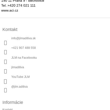
190 11 Praha 9 - Běchovice
Tel.:+420 274 021 111
www.aci.cz
Z
á
Kontakt
p
ä
info
@
jlmaditiva.sk
t
i
+421 907 488 558
e
JLM na Facebooku
jlmaditiva
YouTube JLM
@jlm.aditiva
Informácie
Kontakt