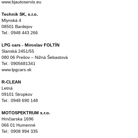
www.bjautoservis.eu
Technik SK, s.r.o.
Mlynská 4
08501 Bardejov
Tel.: 0948 443 266
LPG cars - Miroslav FOLTÍN
Slanská 2451/55
080 06 Prešov – Nižná Šebastová
Tel.: 0905681341
www.lpgcars.sk
R-CLEAN
Letná
09101 Stropkov
T
el.: 0948 690 148
MOTOSPEKTRUM s.r.o.
Hrnčiarska 1696
066 01 Humenné
Tel.: 0908 994 335