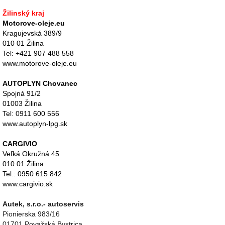
Žilinský kraj
Motorove-oleje.eu
Kragujevská 389/9
010 01 Žilina
Tel: +421 907 488 558
www.motorove-oleje.eu
AUTOPLYN Chovanec
Spojná 91/2
01003 Žilina
Tel: 0911 600 556
www.autoplyn-lpg.sk
CARGIVIO
Veľká Okružná 45
010 01 Žilina
Tel.: 0950 615 842
www.cargivio.sk
Autek, s.r.o.- autoservis
Pionierska 983/16
01701 Považská Bystrica