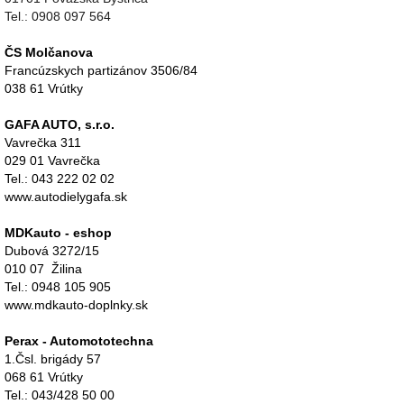
Tel.: 0908 097 564
ČS Molčanova
Francúzskych partizánov 3506/84
038 61 Vrútky
GAFA AUTO, s.r.o.
Vavrečka 311
029 01 Vavrečka
Tel.: 043 222 02 02
www.autodielygafa.sk
MDKauto - eshop
Dubová 3272/15
010 07 Žilina
Tel.: 0948 105 905
www.mdkauto-doplnky.sk
Perax - Automototechna
1.Čsl. brigády 57
068 61 Vrútky
Tel.: 043/428 50 00