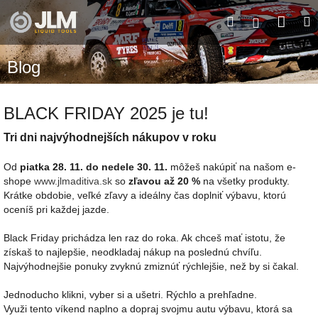
Prejsť
Nák
Hľadať
M
na
Prihláseni
obsah
koší
Blog
BLACK FRIDAY 2025 je tu!
Tri dni najvýhodnejších nákupov v roku
Od
piatka 28. 11. do nedele 30. 11.
môžeš nakúpiť na našom e-
shope
www.jlmaditiva.sk
so
zľavou až 20 %
na všetky produkty.
Krátke obdobie, veľké zľavy a ideálny čas doplniť výbavu, ktorú
oceníš pri každej jazde.
Black Friday prichádza len raz do roka. Ak chceš mať istotu, že
získaš to najlepšie, neodkladaj nákup na poslednú chvíľu.
Najvýhodnejšie ponuky zvyknú zmiznúť rýchlejšie, než by si čakal.
Jednoducho klikni, vyber si a ušetri. Rýchlo a prehľadne.
Využi tento víkend naplno a dopraj svojmu autu výbavu, ktorá sa