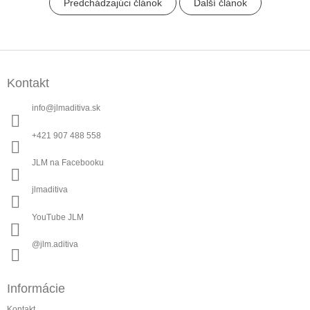
Predchádzajúci článok
Ďalší článok
Z
á
Kontakt
p
ä
info
@
jlmaditiva.sk
t
i
+421 907 488 558
e
JLM na Facebooku
jlmaditiva
YouTube JLM
@jlm.aditiva
Informácie
Kontakt