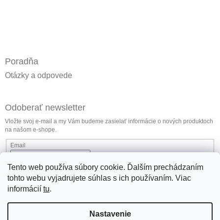
Poradňa
Otázky a odpovede
Odoberať newsletter
Vložte svoj e-mail a my Vám budeme zasielať informácie o nových produktoch
na našom e-shope.
Email
Vložením e-mailu súhlasíte s
podmienkami ochrany osobných údajov
Tento web používa súbory cookie. Ďalším prechádzaním
tohto webu vyjadrujete súhlas s ich používaním. Viac
Prihlásiť sa
informácií
tu
.
Nastavenie