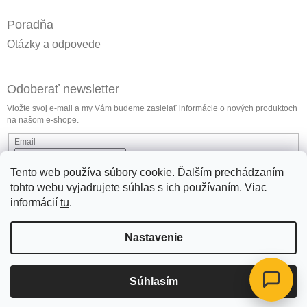
Poradňa
Otázky a odpovede
Odoberať newsletter
Vložte svoj e-mail a my Vám budeme zasielať informácie o nových produktoch
na našom e-shope.
Email
Vložením e-mailu súhlasíte s
podmienkami ochrany osobných údajov
Tento web používa súbory cookie. Ďalším prechádzaním
tohto webu vyjadrujete súhlas s ich používaním. Viac
Prihlásiť sa
informácií
tu
.
Nastavenie
jlmlubricants.com
Súhlasím
Copyright 2026
JLMaditiva.sk
. Všetky práva vyhradené.
Vytvoril Shoptet