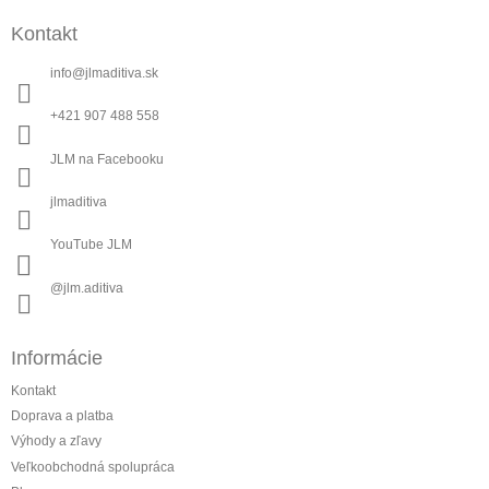
á
Kontakt
p
ä
info
@
jlmaditiva.sk
t
i
+421 907 488 558
e
JLM na Facebooku
jlmaditiva
YouTube JLM
@jlm.aditiva
Informácie
Kontakt
Doprava a platba
Výhody a zľavy
Veľkoobchodná spolupráca