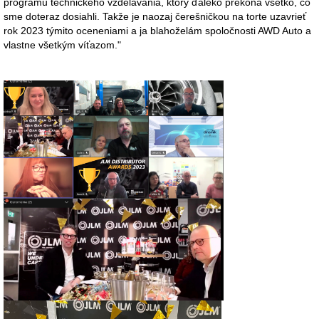
programu technického vzdelávania, ktorý ďaleko prekoná všetko, čo
sme doteraz dosiahli. Takže je naozaj čerešničkou na torte uzavrieť
rok 2023 týmito oceneniami a ja blahoželám spoločnosti AWD Auto a
vlastne všetkým víťazom."