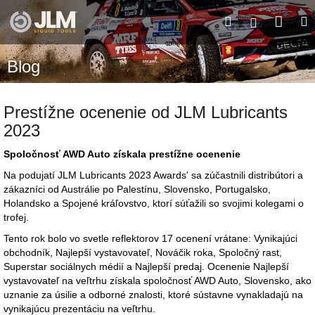
Prejsť
Nák
Hľadať
M
na
Prihláseni
obsah
koší
Blog
Prestížne ocenenie od JLM Lubricants
2023
Spoločnosť AWD Auto získala prestížne ocenenie
Na podujatí JLM Lubricants 2023 Awards' sa zúčastnili distribútori a
zákazníci od Austrálie po Palestínu, Slovensko, Portugalsko,
Holandsko a Spojené kráľovstvo, ktorí súťažili so svojimi kolegami o
trofej.
Tento rok bolo vo svetle reflektorov 17 ocenení vrátane: Vynikajúci
obchodník, Najlepší vystavovateľ, Nováčik roka, Spoločný rast,
Superstar sociálnych médií a Najlepší predaj. Ocenenie Najlepší
vystavovateľ na veľtrhu získala spoločnosť AWD Auto, Slovensko, ako
uznanie za úsilie a odborné znalosti, ktoré sústavne vynakladajú na
vynikajúcu prezentáciu na veľtrhu.