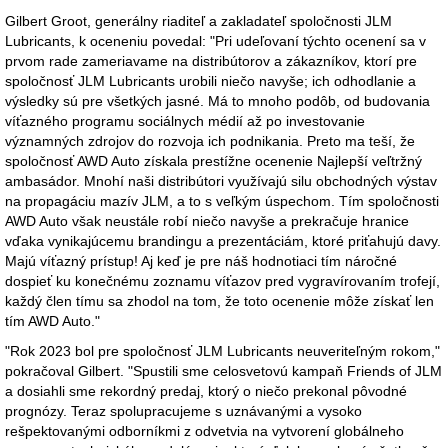
Gilbert Groot, generálny riaditeľ a zakladateľ spoločnosti JLM
Lubricants, k oceneniu povedal: "Pri udeľovaní týchto ocenení sa v
prvom rade zameriavame na distribútorov a zákazníkov, ktorí pre
spoločnosť JLM Lubricants urobili niečo navyše; ich odhodlanie a
výsledky sú pre všetkých jasné. Má to mnoho podôb, od budovania
víťazného programu sociálnych médií až po investovanie
významných zdrojov do rozvoja ich podnikania. Preto ma teší, že
spoločnosť AWD Auto získala prestížne ocenenie Najlepší veľtržný
ambasádor. Mnohí naši distribútori využívajú silu obchodných výstav
na propagáciu mazív JLM, a to s veľkým úspechom. Tím spoločnosti
AWD Auto však neustále robí niečo navyše a prekračuje hranice
vďaka vynikajúcemu brandingu a prezentáciám, ktoré priťahujú davy.
Majú víťazný prístup! Aj keď je pre náš hodnotiaci tím náročné
dospieť ku konečnému zoznamu víťazov pred vygravírovaním trofejí,
každý člen tímu sa zhodol na tom, že toto ocenenie môže získať len
tím AWD Auto."
"Rok 2023 bol pre spoločnosť JLM Lubricants neuveriteľným rokom,"
pokračoval Gilbert. "Spustili sme celosvetovú kampaň Friends of JLM
a dosiahli sme rekordný predaj, ktorý o niečo prekonal pôvodné
prognózy. Teraz spolupracujeme s uznávanými a vysoko
rešpektovanými odborníkmi z odvetvia na vytvorení globálneho